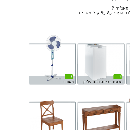
סאג'ור ?
8 קילומטרים
1
1
מכונת כביסה פתח עליון
מאוורר