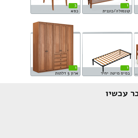
3
1
קונסולה/כוננית
כסא
1
1
וגית עם ארגז מצעים
בסיס מיטה יחיד
ארון 5 דלתות
ר עכשיו