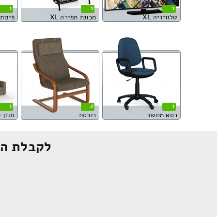
1
1
1
טלוויזיה XL
מכונת תפירה XL
פינות או
1
2
1
כסא מחשב
כורסת
סלון – ספ
לקבלת הצ