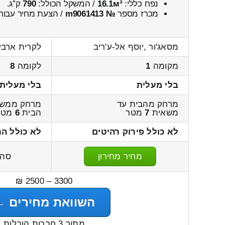
נפח כללי:
16.1м³
/ המשקל הכולל:
790
ק”ג.
מכרז מספר
№ m9061413
/ הצעת מחיר עבור
מסאג'ור ,יוסף אל-ע'ריב
לקרית ארבע 
מקומה
1
לקומה
8
בלי מעלית
בלי מעלית
מרחק מהבית עד
מרחק ממשא
משאית
7
מטר
הבית
6
מטר
לא כולל פירוק רהיטים
לא כולל הר
מחיר מחירון
סה"
3300 – 2500 ₪
השוואת מחירים ←
מתוך 3 חברות הובלות