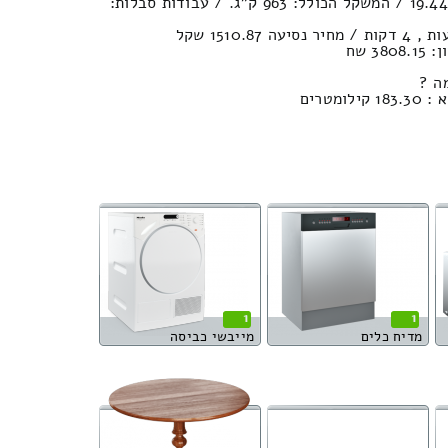
נפח הובלה (חפצים) : 19.44м³ / המשקל הכולל: 963 ק”ג. / עבודות סבלות:
3 שח
ה ?
מטרים
1
1
מדיח כלים
מייבשי כביסה