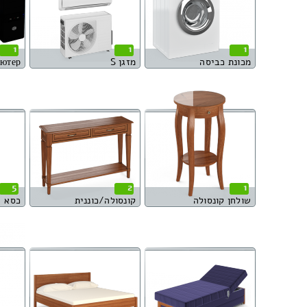
1
1
1
מכונת כביסה
מזגן S
ютер
5
2
1
שולחן קונסולה
קונסולה/כוננית
כסא