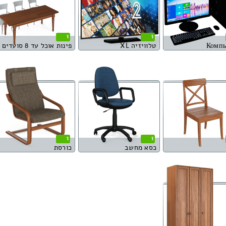
1
1
Компь
טלוויזיה XL
פינות אוכל עד 8 סועדים
1
1
כסא מחשב
כורסת