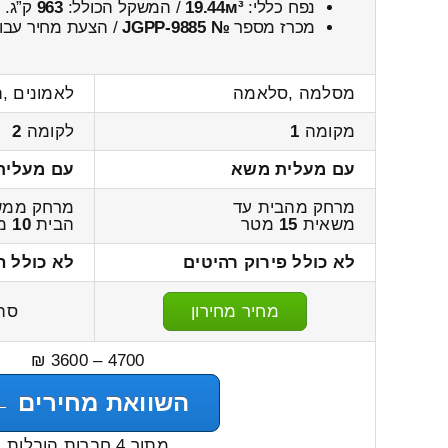
נפח כללי:
19.44м³
/ המשקל הכולל:
963
ק”ג.
מכרז מספר
№ JGPP-9885
/ הצעת מחיר עבור
מסלמה ,סלאמה
לאמונים ,ה
מקומה
1
לקומה
2
עם מעלית משא
עם מעלית
מרחק מהבית עד
מרחק ממש
משאית
15
מטר
הבית
10
מ
לא כולל פירוק רהיטים
לא כולל ה
מחיר מחירון
סה
4700 – 3600 ₪
השוואת מחירים ←
מתוך 4 חברות הובלות