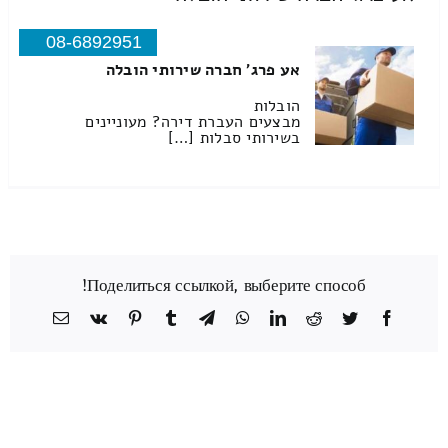
08-6892951
אע פרג' חברה שירותי הובלה
הובלות
מבצעים העברת דירה? מעוניינים
בשירותי סבלות […]
Поделиться ссылкой, выберите способ!
Facebook
Twitter
Reddit
LinkedIn
WhatsApp
Telegram
Tumblr
Pinterest
Vk
כתובת
דואר
אלקטרוני