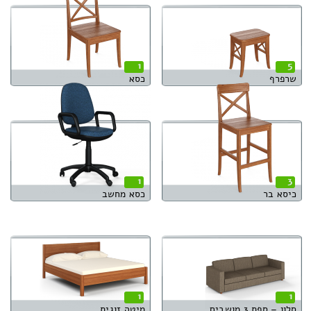
1
5
שרפרף
כסא
1
3
כיסא בר
כסא מחשב
1
1
סלון – ספת 3 מושבים
מיטה זוגית