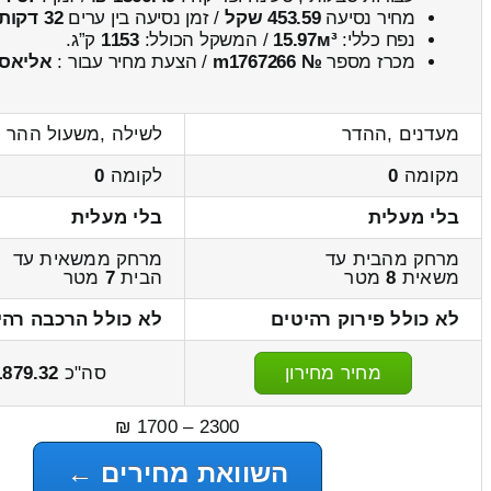
מחיר נסיעה
453.59 שקל
/ זמן נסיעה בין ערים
32 דקות
נפח כללי:
15.97м³
/ המשקל הכולל:
1153
ק”ג.
מכרז מספר
№ m1767266
/ הצעת מחיר עבור :
אליאס
מעדנים ,ההדר
לשילה ,משעול ההר
מקומה
0
לקומה
0
בלי מעלית
בלי מעלית
מרחק מהבית עד
מרחק ממשאית עד
משאית
8
מטר
הבית
7
מטר
לא כולל פירוק רהיטים
לא כולל הרכבה רהי
מחיר מחירון
סה"כ
1879.32
2300 – 1700 ₪
השוואת מחירים ←