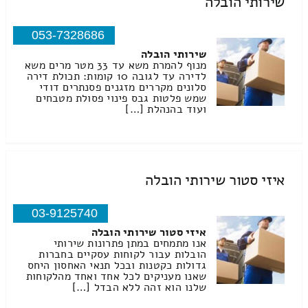
שירותי הובלה
053-7328686
שירותי הובלה
מנוף להמרת משא עד 33 מטר מרים משא
לדירה עד לגובה 10 קומות: תכולת דירה
סלונים מקררים מזגנים פסנתרים דודי
שמש פלטות גבס פינוי פסולת מטבחים
ועוד בהנהלת […]
איזי סטור שירותי הובלה
03-9125740
איזי סטור שירותי הובלה
אנו מתמחים במתן פתרונות שירותי
הובלות עבור לקוחות עסקיים בחברות
גדולות כקטנות ובכל תנאי האחסון היחס
שאנו מעניקים לכל אחד ואחד מהלקוחות
שלנו הוא זהה ללא הבדל […]