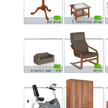
1
1
שולחן זכוכית סלוני S
שולחן קטן
1
1
כורסת
סלון – ספת 2 מושבים