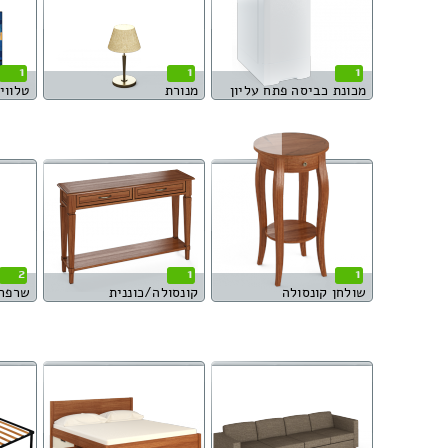
1
1
1
מכונת כביסה פתח עליון
מנורת
טלוויז
2
1
1
שולחן קונסולה
קונסולה/כוננית
שרפר