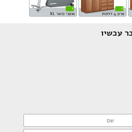
1
1
ארון 4 דלתות
אופני כושר XL
ר עכשיו