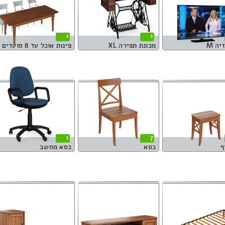
1
1
יה M
מכונת תפירה XL
פינות אוכל עד 8 סועדים
1
7
ף
כסא
כסא מחשב