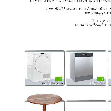
נפח חפצים במשאית : 20.62м³ | משקל מעבר: 1056 ק”ג. / טעינה ופריקה:
3 שח
← עוזיר ?
ומטרים
1
1
מדיח כלים
מייבשי כביסה