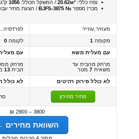
נפח כללי:
20.62м³
/ המשקל הכולל:
1056
ק”ג.
מכרז מספר
№ BJFS-3875
/ הצעת מחיר עבור
מעוזיר,עוזייר
לפרדסיה ,
מקומה
1
לקומה
0
עם מעלית משא
עם מעלית
מרחק מהבית עד
מרחק ממש
משאית
7
מטר
הבית
13
מט
לא כולל פירוק רהיטים
לא כולל ה
מחיר מחירון
סה
3800 – 2900 ₪
השוואת מחירים ←
מתוך 4 חברות הובלות