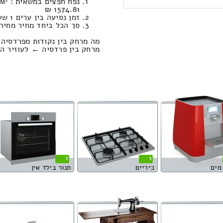
1574.81 ₪
זמן נסיעה בין ערים 1 שעות , 6 דקות / מחיר נסיעה 783.68 שקל
סך הכל ביחד מחיר מחירון: 094.73
מה מרחק בין נקודות מפרדסיה 
מרחק בין פרדסיה ← לעוזיר הוא : 85.46 קיל
1
1
מים
כיריים
תנור בילד אין