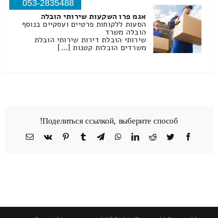
053-2835488
אגמ פרו השקעות שירותי הובלה
הסעות ללקוחות פרטיים ועסקיים בנוסף
הובלה משרד
שירותי הובלת דירות שירותי הובלת
משרדים הובלות קטנות […]
Поделиться ссылкой, выберите способ!
Facebook
Twitter
Reddit
LinkedIn
WhatsApp
Telegram
Tumblr
Pinterest
Vk
כתובת
דואר
אלקטרוני