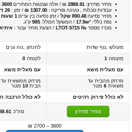
מחיר מחירון:
2888.61
₪ / אלה שבטווח המחירים
3600
–
עבודות סבלות , טעינה ופריקה :
1307.00 ₪
/ זמן :
26 דקות 53 שניות
מחיר נסיעה
890.48 שקל
/ זמן נסיעה בין ערים
1 שעות , 10 דקות
נפח כללי:
17.9м³
/ המשקל הכולל:
985
ק”ג.
מכרז מספר
№ LTOT-5715
/ הצעת מחיר עבור :
איתיא
מעולש ,נוף שדות
לחנתון ,נוה גנים
מקומה
1
לקומה
0
עם מעלית משא
עם מעלית משא
מרחק מהבית עד
מרחק ממשאית עד
משאית
6
מטר
הבית
10
מטר
לא כולל פירוק רהיטים
לא כולל הרכבה רה
מחיר מחירון
סה"כ
88.61
3600 – 2700 ₪