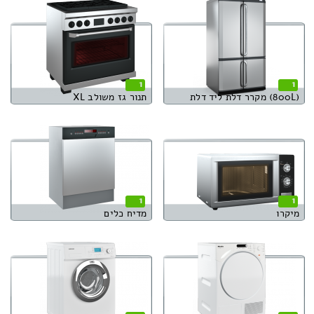
1
1
(800L) מקרר דלת ליד דלת
תנור גז משולב XL
1
1
מיקרו
מדיח כלים