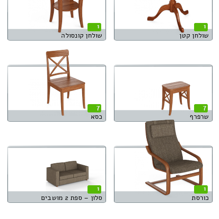
1
1
שולחן קטן
שולחן קונסולה
7
7
שרפרף
כסא
1
1
כורסת
סלון – ספת 2 מושבים