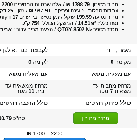
מחיר מחירון:
1788.79
₪ / אלה שבטווח המחירים
2200
–
עבודות סבלות , טעינה ופריקה :
987.50 ₪
/ זמן :
25 דקות 52 שניות
מחיר נסיעה
199.59 שקל
/ זמן נסיעה בין ערים
17 דקות
נפח כללי:
14.51м³
/ המשקל הכולל:
754
ק”ג.
מכרז מספר
№ QTGY-8502
/ הצעת מחיר עבור :
אבירן
מעזר ,דרור
לקבוצת יבנה ,אולפן ק
מקומה
0
לקומה
0
עם מעלית משא
עם מעלית משא
מרחק מהבית עד
מרחק ממשאית עד
משאית
7
מטר
הבית
11
מטר
כולל פירוק רהיטים
כולל הרכבה רהיטים
מחיר מחירון
סה"כ
88.79
2200 – 1700 ₪