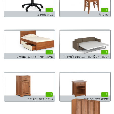
1
1
שרפרף
כסא מחשב
1
1
(ספפה) XL ספה נפתחת למיטה
מיטת יחיד +ארגז מצעים
1
1
שידה ליד המיטה
שידה דלת ומגירה