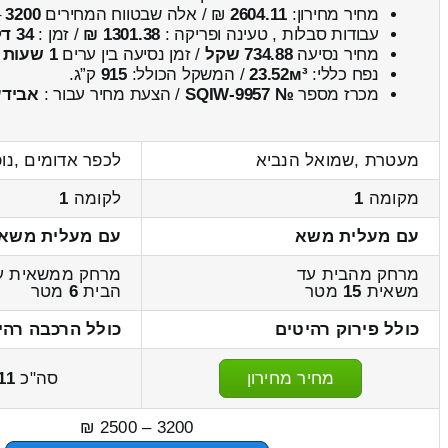
מחיר מחירון:
2604.11
₪ / אלה שבטווח המחירים
3200
–
עבודות סבלות , טעינה ופריקה :
1301.38 ₪
/ זמן :
34 דקות 7 שניות
מחיר נסיעה
734.88 שקל
/ זמן נסיעה בין ערים
1 שעות , 14 דקות
נפח כללי:
23.52м³
/ המשקל הכולל:
915
ק”ג.
מכרז מספר
№ SQIW-9957
/ הצעת מחיר עבור :
אבידע
מעטרת ,שמואל הנביא
לכפר אדומים ,נופ
מקומה
1
לקומה
1
עם מעלית משא
עם מעלית משא
מרחק מהבית עד
מרחק ממשאית ע
משאית
15
מטר
הבית
6
מטר
כולל פירוק רהיטים
כולל הרכבה רהי
מחיר מחירון
סה"כ
11
3200 – 2500 ₪