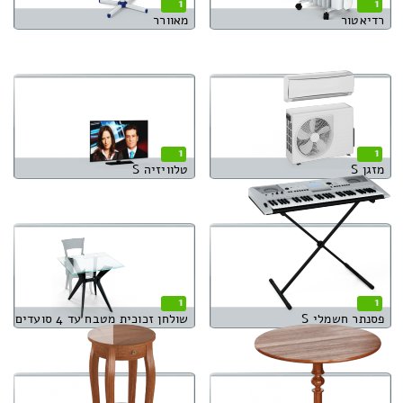
1
1
רדיאטור
מאוורר
1
1
מזגן S
טלוויזיה S
1
1
פסנתר חשמלי S
שולחן זכוכית מטבח עד 4 סועדים