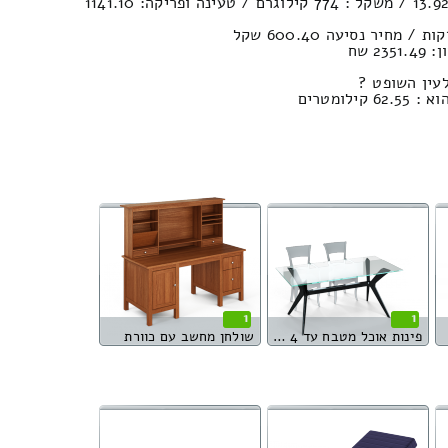
נפח חפצים במשאית : 13.92м³ / משקל : 774 קילוגרם / טעינה ופריקה: 1141.10
2 שח
עין השופט ?
לומטרים
1
1
פינות אוכל מטבח עד 4 סועדים
שולחן מחשב עם כוורת