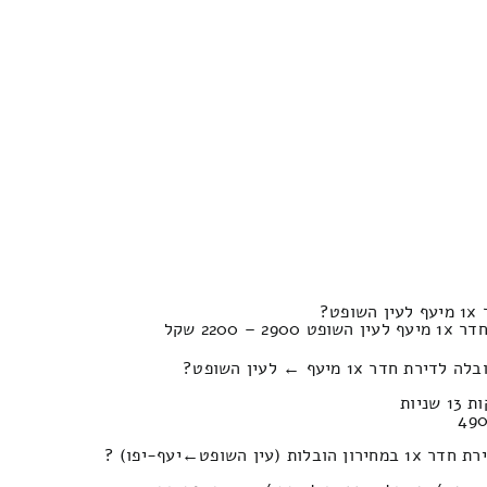
ט?
2200 שקל
 1x מיעף ← לעין השופט?
שופט‎←‏יעף-יפו) ?