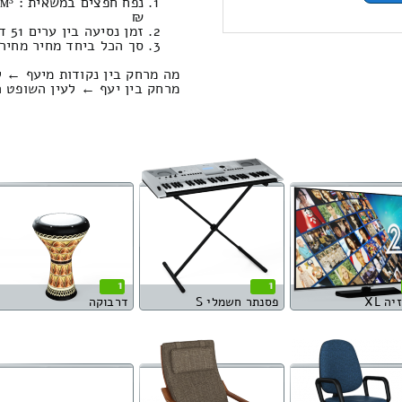
₪
זמן נסיעה בין ערים 51 דקות / מחיר נסיעה 600.40 שקל
סך הכל ביחד מחיר מחירון: 351.49
מה מרחק בין נקודות מיעף ← ל
מרחק בין יעף ← לעין השופט הוא : 62.55 קי
1
1
ה XL
פסנתר חשמלי S
דרבוקה