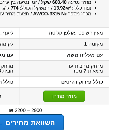
מחיר נסיעה
600.40 שקל
/ זמן נסיעה בין ערים
נפח כללי:
13.92м³
/ המשקל הכולל:
774
ק”ג.
מכרז מספר
№ AWCO-3315
/ הצעת מחיר עבו
מעין השופט ,אולפן קליטה
ליעף ,
מקומה
1
לקומה
עם מעלית משא
עם מע
מרחק מהבית עד
מרחק 
משאית
7
מטר
הבית
8
כולל פירוק רהיטים
כולל ה
מחיר מחירון
ס
2900 – 2200 ₪
השוואת מחירים ←