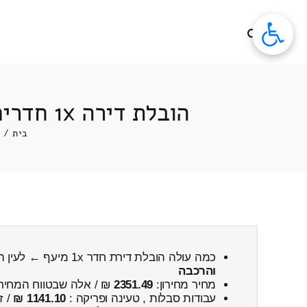
לג
תוכן
הובלת דירה 1x חדרים הצעת מחיר מיעף ← לעין השופט כולל פירוק והרכבה
בית
/
e
כמה עולה הובלת דירת חדר 1x מיעף ← לעין השופט
והרכבה
מחיר מחירון:
2351.49
₪ / אלה שבטווח המחיר
עבודות סבלות , טעינה ופריקה :
1141.10 ₪
/ ז