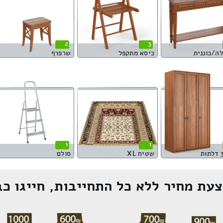
2
3
לה/כוננית
כיסא מתקפל
שרפרף
1
1
שטיח XL
סולם
עת מחיר ללא כל התחייבות, חייגו כב