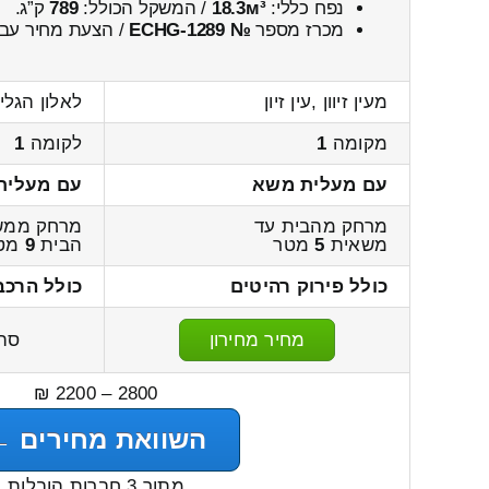
נפח כללי:
18.3м³
/ המשקל הכולל:
789
ק”ג.
מכרז מספר
№ ECHG-1289
/ הצעת מחיר עבו
מעין זיוון ,עין זיון
לאלון הגלי
מקומה
1
לקומה
1
עם מעלית משא
עם מעלית
מרחק מהבית עד
מרחק ממש
משאית
5
מטר
הבית
9
מט
כולל פירוק רהיטים
כולל הרכב
מחיר מחירון
סה
2800 – 2200 ₪
השוואת מחירים ←
מתוך 3 חברות הובלות