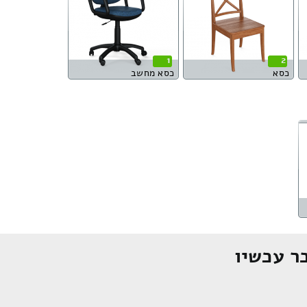
1
2
כסא
כסא מחשב
ר עכשיו