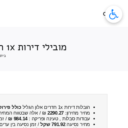
לג
תוכן
מובילי דירות 1x חדרים מאלון הגליל ← לעין זיוון כולל פירוק והרכבה
בית
הובלות דירות 1x חדרים אלון הגליל
כולל פירוק
מחיר מחירון:
2290.27
₪ / אלה שבטווח המחיר
עבודות סבלות , טעינה ופריקה :
984.14 ₪
/ זמ
מחיר נסיעה
791.92 שקל
/ זמן נסיעה בין ערים