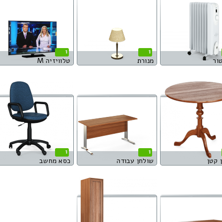
1
1
ור
מנורת
טלוויזיה M
1
1
 קטן
שולחן עבודה
כסא מחשב