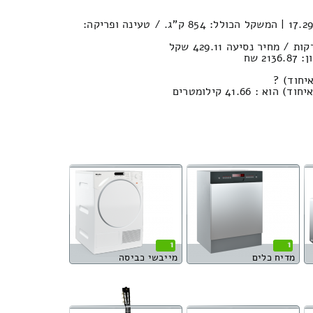
נפח חפצים במשאית : 17.29м³ | המשקל הכולל: 854 ק”ג. / טעינה ופריקה:
2 שח
יחוד) ?
 41.66 קילומטרים
1
1
מדיח כלים
מייבשי כביסה