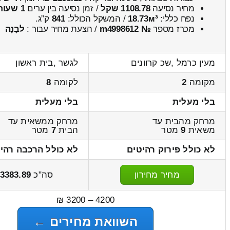
מחיר נסיעה
1108.78 שקל
/ זמן נסיעה בין ערים
1 שעות , 30 דקות
נפח כללי:
18.73м³
/ המשקל הכולל:
841
ק”ג.
מכרז מספר
№ m4998612
/ הצעת מחיר עבור :
לבָנָה
מעין כרמל ,שכ קרוונים
לגשר ,בית ראשון
מקומה
2
לקומה
8
בלי מעלית
בלי מעלית
מרחק מהבית עד
מרחק ממשאית עד
משאית
9
מטר
הבית
7
מטר
לא כולל פירוק רהיטים
לא כולל הרכבה רהי
מחיר מחירון
סה"כ
3383.89
4200 – 3200 ₪
השוואת מחירים ←