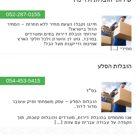
052-287-0155
חייגו וקבלו הצעת מחיר ללא תחרות – המחיר
הזול בישראל!
שירותי הובלת דירות בתים ומשרדים
במרכז, גוש דן והשרון ולכל חלקי הארץ
אמינות ודייקנות מעל הכל!
מחירי […]
הובלות הסלע
054-453-5415
בס"ד
הובלות הסלע – עסק משפחתי ותיק שעובר
מדור לדור.
אנו מתמחים בהובלת דירות, משרדים והובלות קטנות, תוך
הקפדה על עבודה עברית עם צוות […]