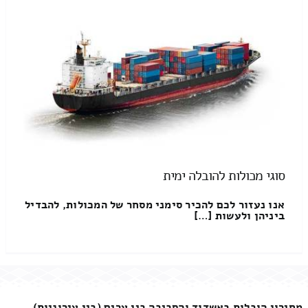
סוגי מכולות להובלה ימית
אנו נעזור לכם להכיר סימני מסחר של המכולות, להבדיל
ביניהן ולעשות […]
מחירון הובלות באשדוד והסביבה בין ערים (בין עירוניות)