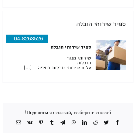
ספיד שירותי הובלה
04-8263526
ספיד שירותי הובלה
שירותי מנוף
הובלות
עלות שירותי סבלות בחיפה – […]
Поделиться ссылкой, выберите способ!
Facebook
Twitter
Reddit
LinkedIn
WhatsApp
Telegram
Tumblr
Pinterest
Vk
כתובת
דואר
אלקטרוני