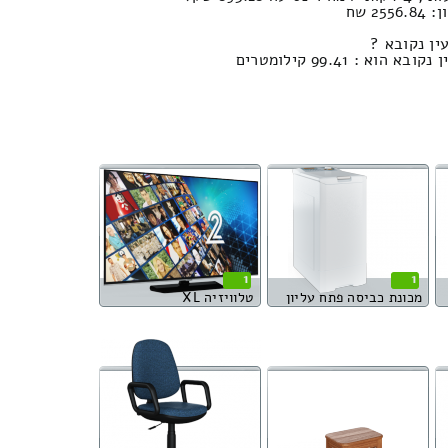
2 שח
ין נקובא ?
 : 99.41 קילומטרים
1
1
מכונת כביסה פתח עליון
טלוויזיה XL