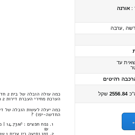
 :
אורנה
דשה ,ערבה
אית עד
ר
רכבה רהיטים
כמה עולה הובלה של בית 2 חדרים מגבעון החדשה לעין נקובא?
"כ
2556.84
שקל
הערכת מחירי העברת דירות 2 חדרים גבעון החדשה ← לעין נקובא 3100 – 2400 שקל
החדשה-יפו) ?
₪
זמן נסיעה בין ערים 1 שעות , 4 דקות / מחיר נסיעה 895.28 שקל