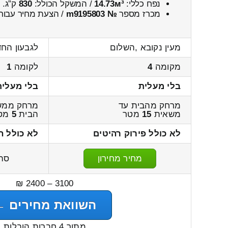
נפח כללי:
14.73м³
/ המשקל הכולל:
830
ק”ג.
מכרז מספר
№ m9195803
/ הצעת מחיר עבור
מעין נקובא ,השלום
לגבעון הח
מקומה
4
לקומה
1
בלי מעלית
בלי מעלית
מרחק מהבית עד
מרחק ממש
משאית
15
מטר
הבית
5
מט
לא כולל פירוק רהיטים
לא כולל ה
מחיר מחירון
סה
3100 – 2400 ₪
השוואת מחירים ←
מתוך 4 חברות הובלות