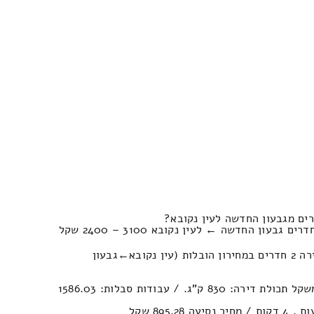
כמה יעלה לעשות הובלה של דירה 2 חדרים במחירון הובלות (עין נקובא‎←‏גבעון
נפח חפצים : 14.73м³ | משקל תכולת דירה: 830 ק”ג. / עבודות סבלות: 1586.03