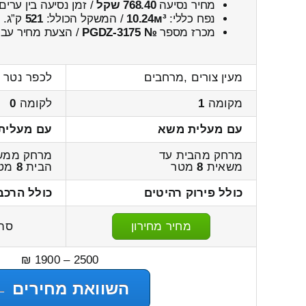
מחיר נסיעה
768.40 שקל
/ זמן נסיעה בין ערים
נפח כללי:
10.24м³
/ המשקל הכולל:
521
ק”ג.
מכרז מספר
№ PGDZ-3175
/ הצעת מחיר עבו
מעין צורים ,מרחבים
לכפר נטר ,
מקומה
1
לקומה
0
עם מעלית משא
עם מעלית
מרחק מהבית עד
מרחק ממש
משאית
8
מטר
הבית
8
מט
כולל פירוק רהיטים
כולל הרכב
מחיר מחירון
סה
2500 – 1900 ₪
השוואת מחירים ←