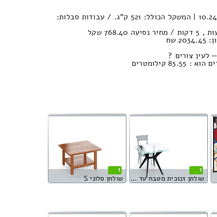
נפח הובלה (חפצים) : 10.24м³ | המשקל הכולל: 521 ק”ג. / עבודות סבלות:
2 שח
 לעין צורים ?
83 קילומטרים
1
1
שולחן זכוכית מטבח עד 4 סועדים
שולחן סלוני S