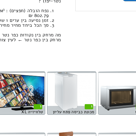
נטר-יפו) ?
802.79 ₪
זמן נסיעה בין ערים 1 שעות , 5 דקות / מחיר נסיעה 768.40 שקל
סך הכל ביחד מחיר מחירון: 034.45
מה מרחק בין נקודות כפר נטר —
מרחק בין כפר נטר ← לעין צורים הוא : .55
1
1
מכונת כביסה פתח עליון
טלוויזיה XL