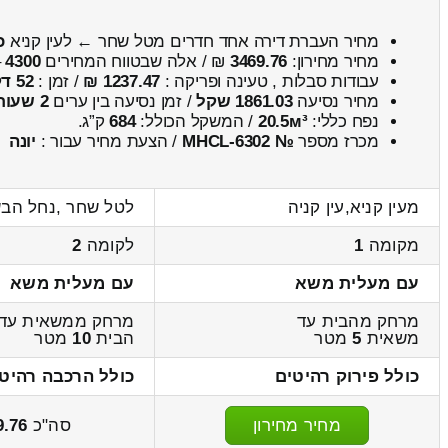
מחיר העברת דירה אחד חדרים מטל שחר ← לעין קניא
כ
מחיר מחירון:
3469.76
₪ / אלה שבטווח המחירים
4300
–
עבודות סבלות , טעינה ופריקה :
1237.47 ₪
/ זמן :
52 דקות 54 שניות
מחיר נסיעה
1861.03 שקל
/ זמן נסיעה בין ערים
2 שעות , 41 דקות
נפח כללי:
20.5м³
/ המשקל הכולל:
684
ק”ג.
מכרז מספר
№ MHCL-6302
/ הצעת מחיר עבור :
יונה
מעין קניא,עין קניה
לטל שחר ,נחל הבש
מקומה
1
לקומה
2
עם מעלית משא
עם מעלית משא
מרחק מהבית עד
מרחק ממשאית עד
משאית
5
מטר
הבית
10
מטר
כולל פירוק רהיטים
כולל הרכבה רהיט
מחיר מחירון
סה"כ
9.76