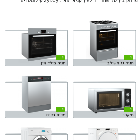
מרחק בין טל שחר ← לעין קניא הוא : 231.05 קילומטרים
1
1
תנור גז משולב
תנור בילד אין
1
1
מיקרו
מדיח כלים