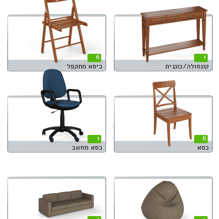
6
1
קונסולה/כוננית
כיסא מתקפל
1
6
כסא
כסא מחשב