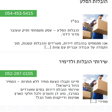
הובלות הסלע
054-453-5415
בס"ד
הובלות הסלע – עסק משפחתי ותיק שעובר
מדור לדור.
אנו מתמחים בהובלת דירות, משרדים והובלות קטנות, תוך
הקפדה על עבודה עברית עם צוות […]
שירותי הובלות ולדימיר
052-287-0155
חייגו וקבלו הצעת מחיר ללא תחרות – המחיר
הזול בישראל!
שירותי הובלת דירות בתים ומשרדים
במרכז, גוש דן והשרון ולכל חלקי הארץ
אמינות ודייקנות מעל הכל!
מחירי […]