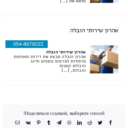
נמצא את […]
אהרון שירותי הובלה
054-8679222
אהרון שירותי הובלה
אהרון הובלה מבצע את דירות ומשימות
מיוחדות לפרטים נוספים חייגו
הובלות קטנות
הובלות, […]
Поделиться ссылкой, выберите способ!
Facebook
Twitter
Reddit
LinkedIn
WhatsApp
Telegram
Tumblr
Pinterest
Vk
כתובת
דואר