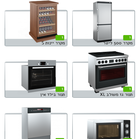
1
1
מקרר 500 ליטר
מקרר יינות S
1
1
תנור גז משולב XL
תנור בילד אין