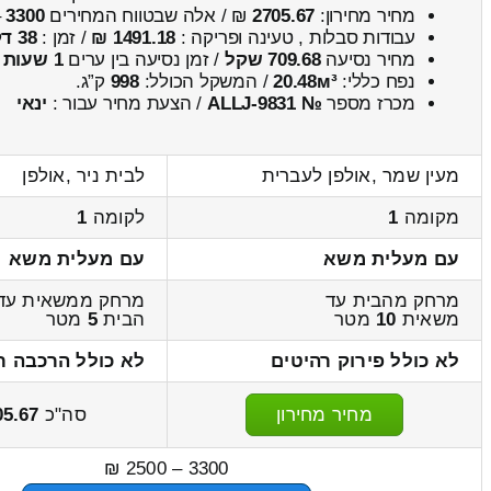
מחיר מחירון:
2705.67
₪ / אלה שבטווח המחירים
3300
–
עבודות סבלות , טעינה ופריקה :
1491.18 ₪
/ זמן :
38 דקות 19 שניות
מחיר נסיעה
709.68 שקל
/ זמן נסיעה בין ערים
1 שעות , 14 דקות
נפח כללי:
20.48м³
/ המשקל הכולל:
998
ק”ג.
מכרז מספר
№ ALLJ-9831
/ הצעת מחיר עבור :
ינאי
מעין שמר ,אולפן לעברית
לבית ניר ,אולפן
מקומה
1
לקומה
1
עם מעלית משא
עם מעלית משא
מרחק מהבית עד
מרחק ממשאית עד
משאית
10
מטר
הבית
5
מטר
לא כולל פירוק רהיטים
לא כולל הרכבה ר
מחיר מחירון
סה"כ
05.67
3300 – 2500 ₪