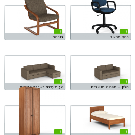
1
1
כסא מחשב
כורסת
1
1
סלון – ספת 2 מושבים
3x מערכת ישיבה פינתית
1
1