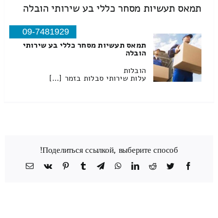
תמאס תעשיות מסחר כללי בע שירותי הובלה
09-7481929
תמאס תעשיות מסחר כללי בע שירותי
הובלה
הובלות
עלות שירותי סבלות בזמר […]
Поделиться ссылкой, выберите способ!
Facebook
Twitter
Reddit
LinkedIn
WhatsApp
Telegram
Tumblr
Pinterest
Vk
כתובת
דואר
אלקטרוני