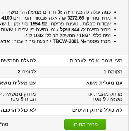
כמה עולה להעביר דירה 3x חדרים ממעלה החמישה ← לעין שמר
מחיר מחירון:
3272.66
₪ / אלה שבטווח המחירים
4100
–
עבודות סבלות , טעינה ופריקה :
1554.92 ₪
/ זמן :
1 שעות 18 דקות
מחיר נסיעה
844.72 שקל
/ זמן נסיעה בין ערים
1 שעות , 2 דקות
נפח כללי:
18м³
/ המשקל הכולל:
1032
ק”ג.
מכרז מספר
№ TBCW-2001
/ הצעת מחיר עבור :
אראל
מעין שמר ,אולפן לעברית
למעלה החמישה 
מקומה
1
לקומה
2
עם מעלית משא
עם מעלית משא
מרחק מהבית עד
מרחק ממשאית ע
משאית
9
מטר
הבית
9
מטר
לא כולל פירוק רהיטים
לא כולל הרכבה 
מחיר מחירון
סה"