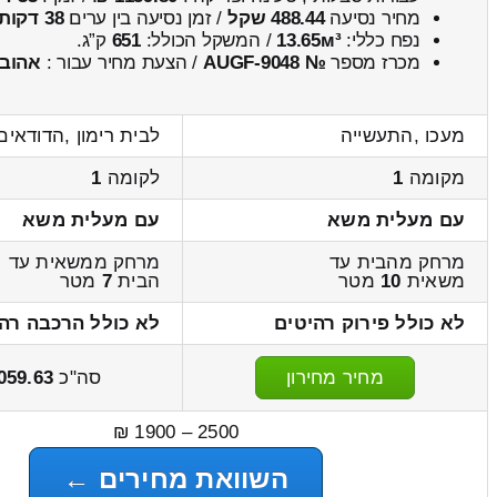
מחיר נסיעה
488.44 שקל
/ זמן נסיעה בין ערים
38 דקות
נפח כללי:
13.65м³
/ המשקל הכולל:
651
ק”ג.
מכרז מספר
№ AUGF-9048
/ הצעת מחיר עבור :
אהוב
מעכו ,התעשייה
לבית רימון ,הדודאים
מקומה
1
לקומה
1
עם מעלית משא
עם מעלית משא
מרחק מהבית עד
מרחק ממשאית עד
משאית
10
מטר
הבית
7
מטר
לא כולל פירוק רהיטים
לא כולל הרכבה רה
מחיר מחירון
סה"כ
059.63
2500 – 1900 ₪
השוואת מחירים ←