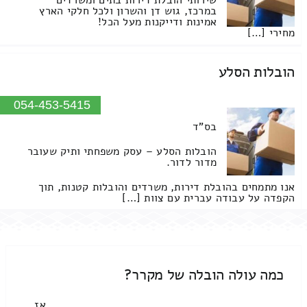
שירותי הובלת דירות בתים ומשרדים
במרכז, גוש דן והשרון ולכל חלקי הארץ
אמינות ודייקנות מעל הכל!
מחירי […]
הובלות הסלע
054-453-5415
בס"ד
הובלות הסלע – עסק משפחתי ותיק שעובר
מדור לדור.
אנו מתמחים בהובלת דירות, משרדים והובלות קטנות, תוך
הקפדה על עבודה עברית עם צוות […]
כמה עולה הובלה של מקרר?
אז