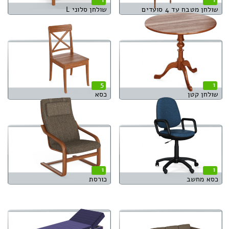
שולחן מטבח עד 4 סועדים
שולחן סלוני L
5
1
שולחן קטן
כסא
1
1
כסא מחשב
כורסת