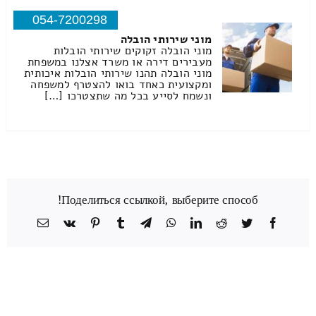
054-7200298
מוני שירותי הובלה
מוני הובלה זקוקים שירותי הובלות
מעבירים דירה או משרד אצלנו במשפחת
מוני הובלה תהנו שירותי הובלות איכותית
ומקצועית כאחד בואו להצטרף למשפחה
ונשמח לסייע בכל מה שתצטרכו […]
Поделиться ссылкой, выберите способ!
Facebook
Twitter
Reddit
LinkedIn
WhatsApp
Telegram
Tumblr
Pinterest
Vk
כתובת
דואר
אלקטרוני