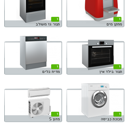
1
1
מתקן מים
תנור גז משולב
1
1
תנור בילד אין
מדיח כלים
1
1
מכונת כביסה
מזגן S