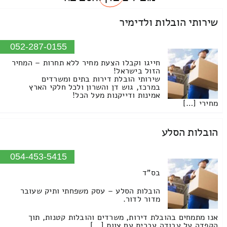
שירותי הובלות ולדימיר
052-287-0155
חייגו וקבלו הצעת מחיר ללא תחרות – המחיר
הזול בישראל!
שירותי הובלת דירות בתים ומשרדים
במרכז, גוש דן והשרון ולכל חלקי הארץ
אמינות ודייקנות מעל הכל!
מחירי […]
הובלות הסלע
054-453-5415
בס"ד
הובלות הסלע – עסק משפחתי ותיק שעובר
מדור לדור.
אנו מתמחים בהובלת דירות, משרדים והובלות קטנות, תוך
הקפדה על עבודה עברית עם צוות […]