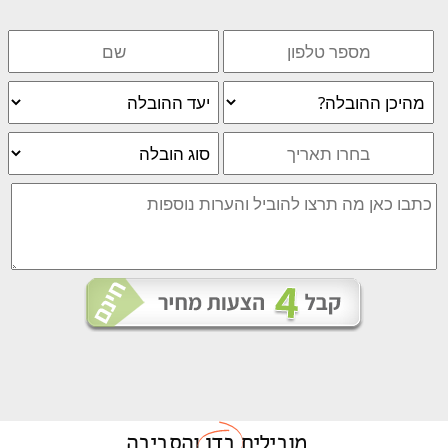
מובילים
בדן
והסביבה