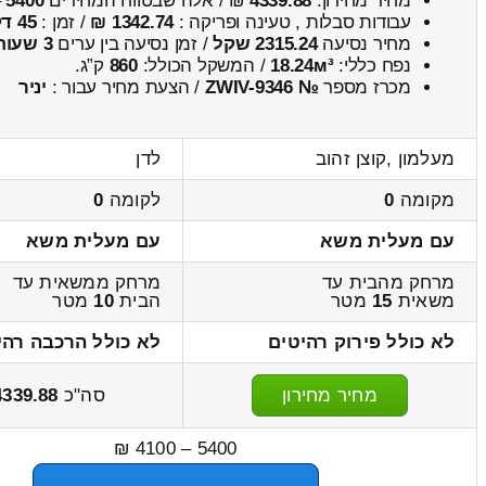
מחיר מחירון:
4339.88
₪ / אלה שבטווח המחירים
5400
–
עבודות סבלות , טעינה ופריקה :
1342.74 ₪
/ זמן :
45 דקות 33 שניות
מחיר נסיעה
2315.24 שקל
/ זמן נסיעה בין ערים
3 שעות , 31 דקות
נפח כללי:
18.24м³
/ המשקל הכולל:
860
ק”ג.
מכרז מספר
№ ZWIV-9346
/ הצעת מחיר עבור :
יניר
מעלמון ,קוצן זהוב
לדן
מקומה
0
לקומה
0
עם מעלית משא
עם מעלית משא
מרחק מהבית עד
מרחק ממשאית עד
משאית
15
מטר
הבית
10
מטר
לא כולל פירוק רהיטים
לא כולל הרכבה רהי
מחיר מחירון
סה"כ
4339.88
5400 – 4100 ₪