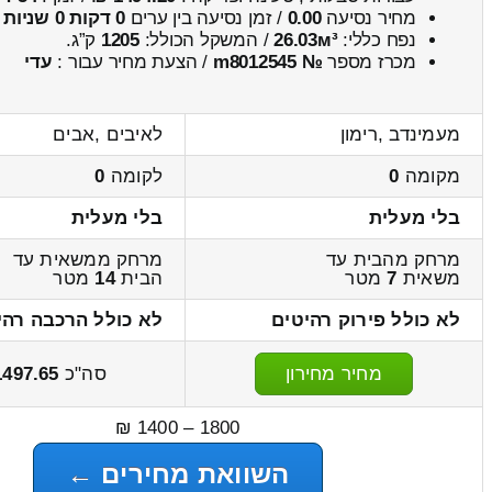
מחיר נסיעה
0.00
/ זמן נסיעה בין ערים
0 דקות 0 שניות
נפח כללי:
26.03м³
/ המשקל הכולל:
1205
ק”ג.
מכרז מספר
№ m8012545
/ הצעת מחיר עבור :
עדי
מעמינדב ,רימון
לאיבים ,אבים
מקומה
0
לקומה
0
בלי מעלית
בלי מעלית
מרחק מהבית עד
מרחק ממשאית עד
משאית
7
מטר
הבית
14
מטר
לא כולל פירוק רהיטים
לא כולל הרכבה רהי
מחיר מחירון
סה"כ
1497.65
1800 – 1400 ₪
השוואת מחירים ←