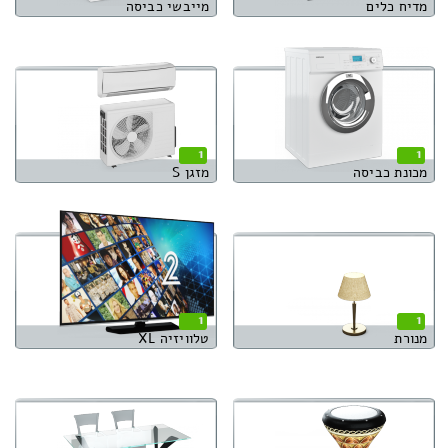
מדיח כלים
מייבשי כביסה
1
1
מכונת כביסה
מזגן S
1
1
מנורת
טלוויזיה XL