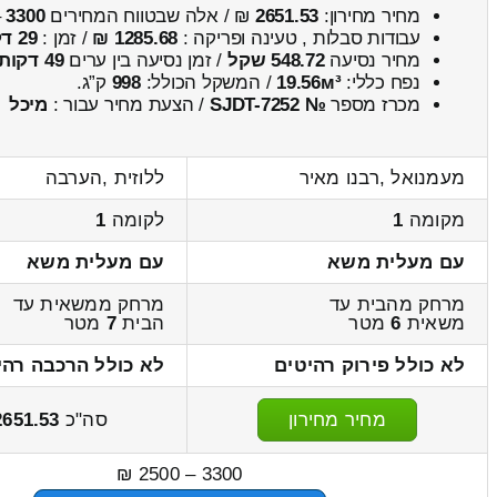
מחיר מחירון:
2651.53
₪ / אלה שבטווח המחירים
3300
–
עבודות סבלות , טעינה ופריקה :
1285.68 ₪
/ זמן :
29 דקות 10 שניות
מחיר נסיעה
548.72 שקל
/ זמן נסיעה בין ערים
49 דקות
נפח כללי:
19.56м³
/ המשקל הכולל:
998
ק”ג.
מכרז מספר
№ SJDT-7252
/ הצעת מחיר עבור :
מיכל
מעמנואל ,רבנו מאיר
ללוזית ,הערבה
מקומה
1
לקומה
1
עם מעלית משא
עם מעלית משא
מרחק מהבית עד
מרחק ממשאית עד
משאית
6
מטר
הבית
7
מטר
לא כולל פירוק רהיטים
לא כולל הרכבה רהי
מחיר מחירון
סה"כ
2651.53
3300 – 2500 ₪