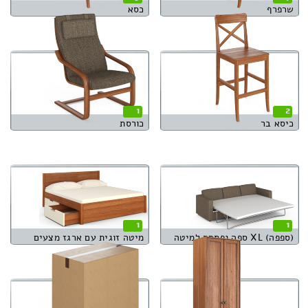
שרפרף
כסא
1
2
כיסא בר
כורסת
1
1
(ספפה) XL ספה נפתחת למיטה
מיטה זוגית עם ארגז מצעים