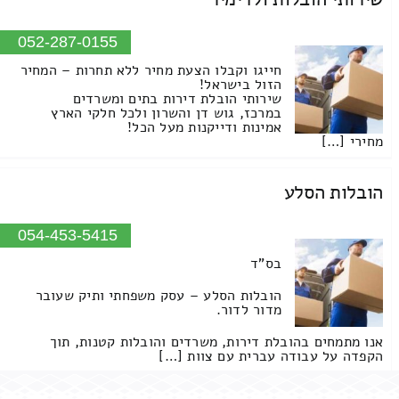
052-287-0155
חייגו וקבלו הצעת מחיר ללא תחרות – המחיר
הזול בישראל!
שירותי הובלת דירות בתים ומשרדים
במרכז, גוש דן והשרון ולכל חלקי הארץ
אמינות ודייקנות מעל הכל!
מחירי […]
הובלות הסלע
054-453-5415
בס"ד
הובלות הסלע – עסק משפחתי ותיק שעובר
מדור לדור.
אנו מתמחים בהובלת דירות, משרדים והובלות קטנות, תוך
הקפדה על עבודה עברית עם צוות […]