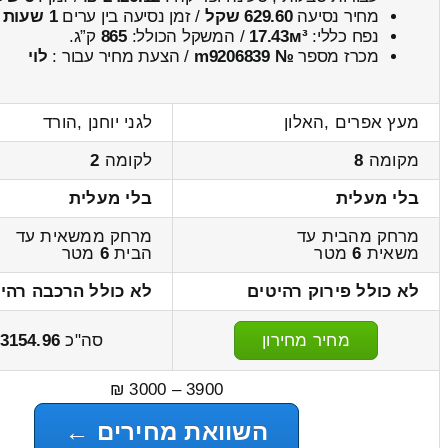
מחיר נסיעה
629.60 שקל
/ זמן נסיעה בין ערים
1 שעות , 17 דקות
נפח כללי:
17.43м³
/ המשקל הכולל:
865
ק”ג.
מכרז מספר
№ m9206839
/ הצעת מחיר עבור :
לוי
מעץ אפרים ,האלון
לגני יוחנן ,הורד
מקומה
8
לקומה
2
בלי מעלית
בלי מעלית
מרחק מהבית עד
מרחק ממשאית עד
משאית
6
מטר
הבית
6
מטר
לא כולל פירוק רהיטים
לא כולל הרכבה רהי
מחיר מחירון
סה"כ
3154.96
3900 – 3000 ₪
השוואת מחירים ←