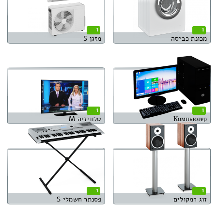
1
1
מכונת כביסה
מזגן S
1
1
Компьютер
טלוויזיה M
1
1
זוג רמקולים
פסנתר חשמלי S