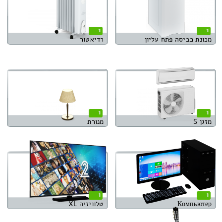
1
1
מכונת כביסה פתח עליון
רדיאטור
1
1
מזגן S
מנורת
1
1
Компьютер
טלוויזיה XL