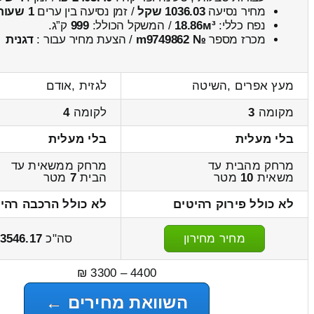
מחיר נסיעה
1036.03 שקל
/ זמן נסיעה בין ערים
1 שעות , 56 דקות
נפח כללי:
18.86м³
/ המשקל הכולל:
999
ק”ג.
מכרז מספר
№ m9749862
/ הצעת מחיר עבור :
דגנית
מעץ אפרים ,השיטה
לגזית ,אודם
מקומה
3
לקומה
4
בלי מעלית
בלי מעלית
מרחק מהבית עד
מרחק ממשאית עד
משאית
10
מטר
הבית
7
מטר
לא כולל פירוק רהיטים
לא כולל הרכבה רהי
מחיר מחירון
סה"כ
3546.17
4400 – 3300 ₪
השוואת מחירים ←