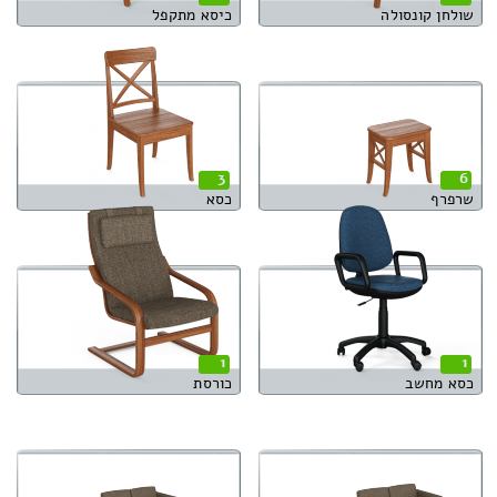
שולחן קונסולה
כיסא מתקפל
3
6
שרפרף
כסא
1
1
כסא מחשב
כורסת