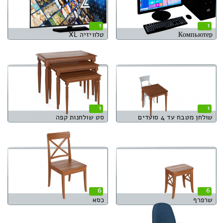
1
1
Компьютер
טלוויזיה XL
1
1
שולחן מטבח עד 4 סועדים
סט שולחנות קפה
6
6
שרפרף
כסא