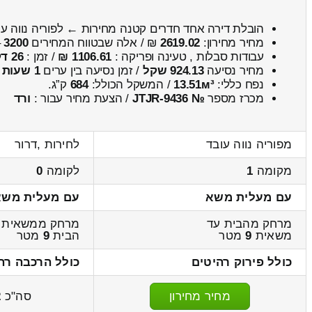
הובלת דירה אחד חדרים קטנה מחירות ← לפוריה נווה ע
מחיר מחירון:
2619.02
₪ / אלה שבטווח המחירים
3200
–
עבודות סבלות , טעינה ופריקה :
1106.61 ₪
/ זמן :
26 דקות 52 שניות
מחיר נסיעה
924.13 שקל
/ זמן נסיעה בין ערים
1 שעות , 11 דקות
נפח כללי:
13.51м³
/ המשקל הכולל:
684
ק”ג.
מכרז מספר
№ JTJR-9436
/ הצעת מחיר עבור :
ורד
מפוריה נווה עובד
לחירות ,דרור
מקומה
1
לקומה
0
עם מעלית משא
עם מעלית משא
מרחק מהבית עד
מרחק ממשאית 
משאית
9
מטר
הבית
9
מטר
כולל פירוק רהיטים
כולל הרכבה רה
מחיר מחירון
סה"כ
2