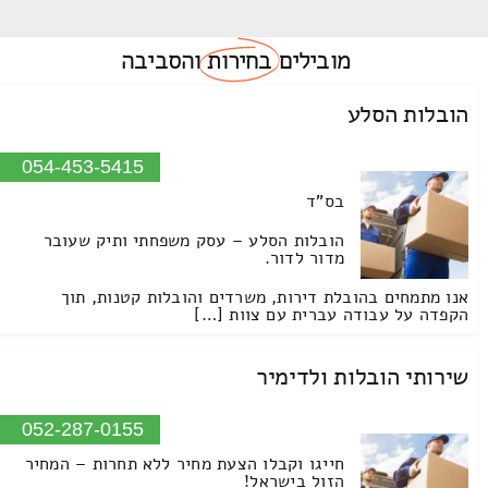
מובילים
בחירות
והסביבה
הובלות הסלע
054-453-5415
בס"ד
הובלות הסלע – עסק משפחתי ותיק שעובר
מדור לדור.
אנו מתמחים בהובלת דירות, משרדים והובלות קטנות, תוך
הקפדה על עבודה עברית עם צוות […]
שירותי הובלות ולדימיר
052-287-0155
חייגו וקבלו הצעת מחיר ללא תחרות – המחיר
הזול בישראל!