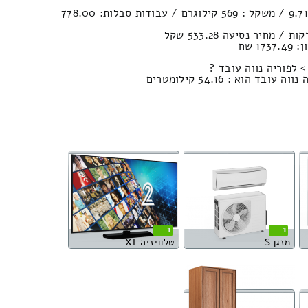
נפח הובלה (חפצים) : 9.71м³ / משקל : 569 קילוגרם / עבודות סבלות: 778.00
1 שח
 לפוריה נווה עובד ?
 הוא : 54.16 קילומטרים
1
1
מזגן S
טלוויזיה XL