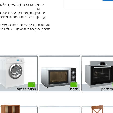
₪
זמן נסיעה בין ערים 42 דקות / מחיר נסיעה 533.28 שקל
סך הכל ביחד מחיר מחירון: 737.49
מה מרחק בין ערים כפר הנשיא >
מרחק בין כפר הנשיא ← לפוריה נווה עובד
1
1
בילד אין
מיקרו
מכונת כביסה