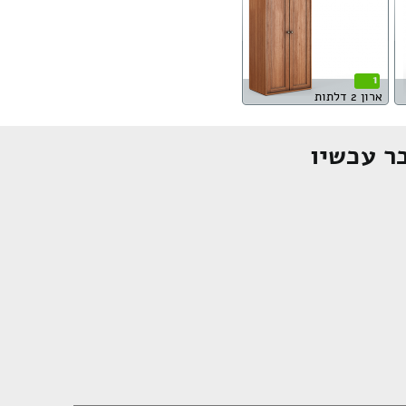
1
ארון 2 דלתות
ר עכשיו