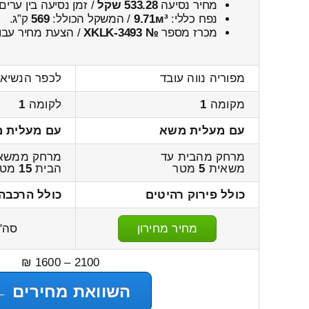
מחיר נסיעה
533.28 שקל
/ זמן נסיעה בין ערים
נפח כללי:
9.71м³
/ המשקל הכולל:
569
ק”ג.
מכרז מספר
№ XKLK-3493
/ הצעת מחיר עבו
מפוריה נווה עובד
לכפר הנשיא 
מקומה
1
לקומה
1
עם מעלית משא
עם מעלית 
מרחק מהבית עד
מרחק ממשאי
משאית
5
מטר
הבית
15
מטר
כולל פירוק רהיטים
כולל הרכבה
מחיר מחירון
סה"
2100 – 1600 ₪
השוואת מחירים ←