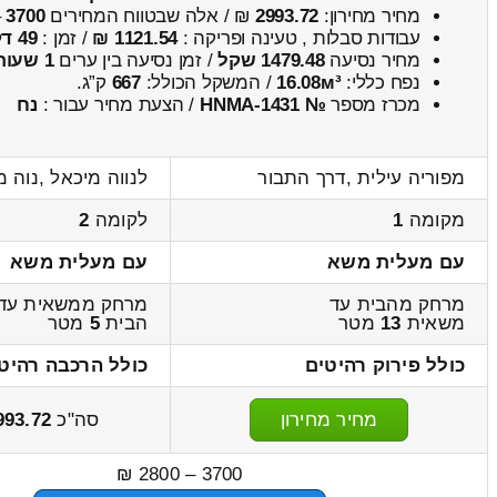
מחיר מחירון:
2993.72
₪ / אלה שבטווח המחירים
3700
–
עבודות סבלות , טעינה ופריקה :
1121.54 ₪
/ זמן :
49 דקות 32 שניות
מחיר נסיעה
1479.48 שקל
/ זמן נסיעה בין ערים
1 שעות , 56 דקות
נפח כללי:
16.08м³
/ המשקל הכולל:
667
ק”ג.
מכרז מספר
№ HNMA-1431
/ הצעת מחיר עבור :
נח
מפוריה עילית ,דרך התבור
לנווה מיכאל ,נוה 
מקומה
1
לקומה
2
עם מעלית משא
עם מעלית משא
מרחק מהבית עד
מרחק ממשאית עד
משאית
13
מטר
הבית
5
מטר
כולל פירוק רהיטים
כולל הרכבה רהיט
מחיר מחירון
סה"כ
993.72
3700 – 2800 ₪