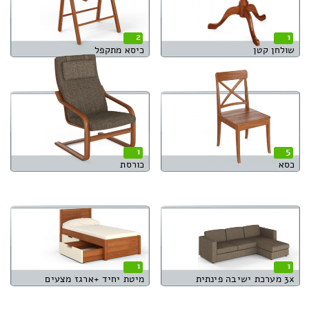
2
1
שולחן קטן
כיסא מתקפל
1
5
כסא
כורסת
1
1
3x מערכת ישיבה פינתית
מיטת יחיד +ארגז מצעים