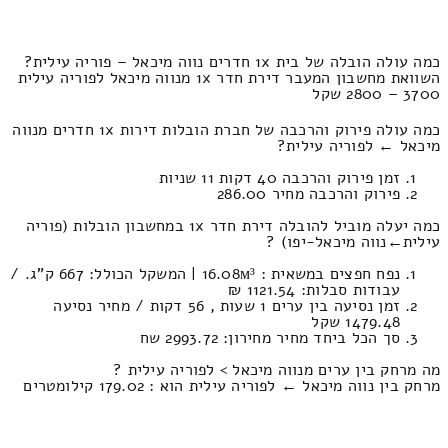
כמה עולה הובלה של בית 1x חדרים נווה מיכאל – פוריה עילית?
השוואת מחשבון המעבר דירת חדר 1x מנווה מיכאל לפוריה עילית
3700 – 2800 שקל
כמה עולה פירוק והרכבה של חברת הובלות דירות 1x חדרים מנווה
מיכאל ← לפוריה עילית?
זמן פירוק והרכבה 40 דקות 11 שניות
פירוק והרכבה מחיר 286.00
כמה יעלה מוביל להובלה דירת חדר 1x במחשבון הובלות (פוריה
עילית‎←‏נווה מיכאל-יפו) ?
נפח חפצים במשאית : 16.08м³ | המשקל הכולל: 667 ק”ג. /
עבודות סבלות: 1121.54 ₪
זמן נסיעה בין ערים 1 שעות , 56 דקות / מחיר נסיעה
1479.48 שקל
סך הכל ביחד מחיר מחירון: 2993.72 שח
מה מרחק בין ערים מנווה מיכאל > לפוריה עילית ?
מרחק בין נווה מיכאל ← לפוריה עילית הוא : 179.02 קילומטרים