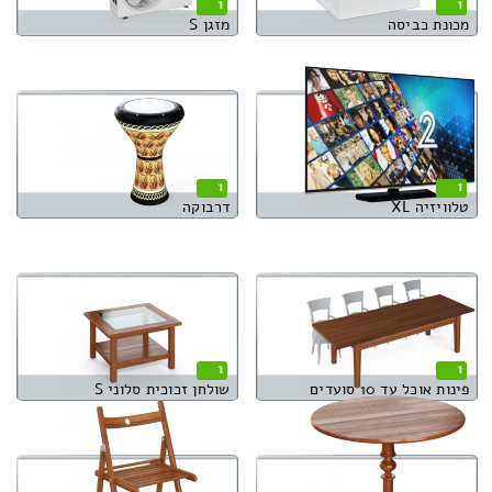
1
1
מכונת כביסה
מזגן S
1
1
טלוויזיה XL
דרבוקה
1
1
פינות אוכל עד 10 סועדים
שולחן זכוכית סלוני S