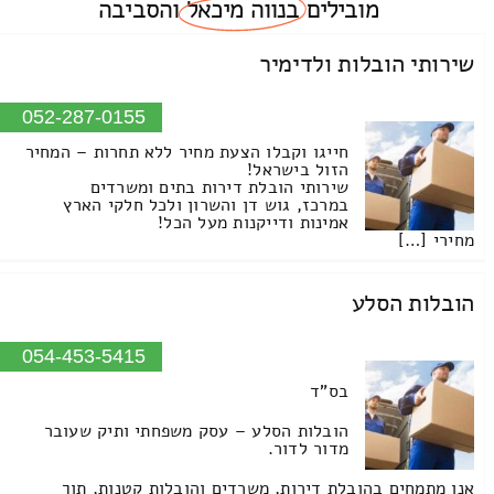
מובילים
בנווה מיכאל
והסביבה
שירותי הובלות ולדימיר
052-287-0155
חייגו וקבלו הצעת מחיר ללא תחרות – המחיר
הזול בישראל!
שירותי הובלת דירות בתים ומשרדים
במרכז, גוש דן והשרון ולכל חלקי הארץ
אמינות ודייקנות מעל הכל!
מחירי […]
הובלות הסלע
054-453-5415
בס"ד
הובלות הסלע – עסק משפחתי ותיק שעובר
מדור לדור.
אנו מתמחים בהובלת דירות, משרדים והובלות קטנות, תוך