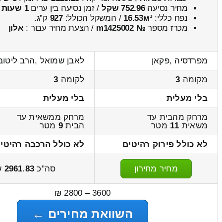
מחיר נסיעה
752.96 שקל
/ זמן נסיעה בין ערים
1 שעות , 3 דקות
נפח כללי:
16.53м³
/ המשקל הכולל:
927
ק”ג.
מכרז מספר
№ m1425002
/ הצעת מחיר עבור :
אלון
מפרדסיה ,פקאן
לאבן שמואל ,הרב ליטוב
מקומה
3
לקומה
3
בלי מעלית
בלי מעלית
מרחק מהבית עד
מרחק ממשאית עד
משאית
11
מטר
הבית
9
מטר
לא כולל פירוק רהיטים
לא כולל הרכבה רהיטי
מחיר מחירון
סה"כ
2961.83
ש
3600 – 2800 ₪
השוואת מחירים ←