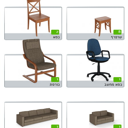
2
8
שרפרף
כסא
1
1
כסא מחשב
כורסת
1
1