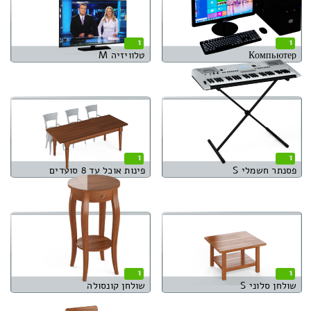
1
1
Компьютер
טלוויזיה M
1
1
פסנתר חשמלי S
פינות אוכל עד 8 סועדים
1
1
שולחן סלוני S
שולחן קונסולה