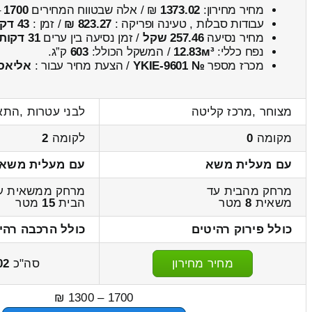
מחיר מחירון:
1373.02
₪ / אלה שבטווח המחירים
1700
–
עבודות סבלות , טעינה ופריקה :
823.27 ₪
/ זמן :
43 דקות 0 שניות
מחיר נסיעה
257.46 שקל
/ זמן נסיעה בין ערים
31 דקות
נפח כללי:
12.83м³
/ המשקל הכולל:
603
ק”ג.
מכרז מספר
№ YKIE-9601
/ הצעת מחיר עבור :
אליאס
מצוחר ,מרכז קליטה
לבני עטרות ,התא
מקומה
0
לקומה
2
עם מעלית משא
עם מעלית משא
מרחק מהבית עד
מרחק ממשאית ע
משאית
8
מטר
הבית
15
מטר
כולל פירוק רהיטים
כולל הרכבה רהי
מחיר מחירון
סה"כ
02
1700 – 1300 ₪