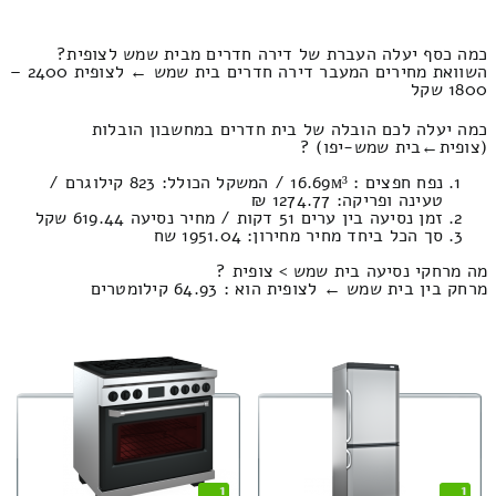
כמה כסף יעלה העברת של דירה חדרים מבית שמש לצופית?
השוואת מחירים המעבר דירה חדרים בית שמש ← לצופית 2400 –
1800 שקל
כמה יעלה לכם הובלה של בית חדרים במחשבון הובלות
(צופית‎←‏בית שמש-יפו) ?
נפח חפצים : 16.69м³ / המשקל הכולל: 823 קילוגרם /
טעינה ופריקה: 1274.77 ₪
זמן נסיעה בין ערים 51 דקות / מחיר נסיעה 619.44 שקל
סך הכל ביחד מחיר מחירון: 1951.04 שח
מה מרחקי נסיעה בית שמש > צופית ?
מרחק בין בית שמש ← לצופית הוא : 64.93 קילומטרים
1
1