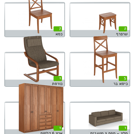
7
2
שרפרף
כסא
1
5
כיסא בר
כורסת
1
1
סלון – ספת 3 מושבים
ארון 6 דלתות