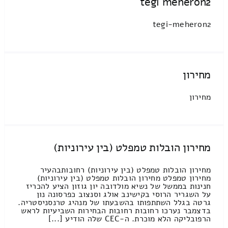
tegi meheron2
tegi-meheron2
מחירון
מחירון
מחירון הובלות טמפלט (בין עירוניות)
מחירון הובלות טמפלט (בין עירוניות) רחובותבהעיר
מחירון טמפלט מחירון הובלות טמפלט (בין עירוניות)
חנינות בממשל של נשיא מולדובה יון גוזון הציע להכריז
על השגריר הרוסי בקישינב אולג וסנצוב כפרסונה נון
גרטה בגלל השתתפותו בהשבעתו של מנהיג טרנסניסטריה.
בדצמבר נערכו רחובות רחובות הבחירות השביעיות לראש
הרפובליקה הלא מוכרת. ה-CEC שלה הודיע [...]