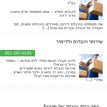
בס"ד
הובלות הסלע – עסק משפחתי ותיק שעובר
מדור לדור.
אנו מתמחים בהובלת דירות, משרדים והובלות קטנות, תוך
הקפדה על עבודה עברית עם צוות […]
שירותי הובלות ולדימיר
052-287-0155
חייגו וקבלו הצעת מחיר ללא תחרות – המחיר
הזול בישראל!
שירותי הובלת דירות בתים ומשרדים
במרכז, גוש דן והשרון ולכל חלקי הארץ
אמינות ודייקנות מעל הכל!
מחירי […]
כמה עולה הובלה של מקרר?