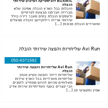
BOXMIL לוגיסטיקה ושינוע שירותי
הובלה
הובלות בכל הארץ הובלה אמינה שלא
מבריזה חברתנו מבצעת לפרטיים
ולעסקים הובלת בתים מעבר דירה כולל
שירותי אריזה רילוקיישן הובלה מפעלים
ומשרדים הובלת מכונות […]
Avi Run שליחויות והפצה שירותי הובלה
050-6371582
Avi Run שליחויות והפצה שירותי
הובלה
שליחויות דיוור והפצה מציע מגוון
שליחויות משרדיות בכל הארץ שירות
משלוחים מהיום להיום מתחייב לזמנים
הכי קצרים בענף השליחויות שירות אדיב
אמין ומקצועי תן […]