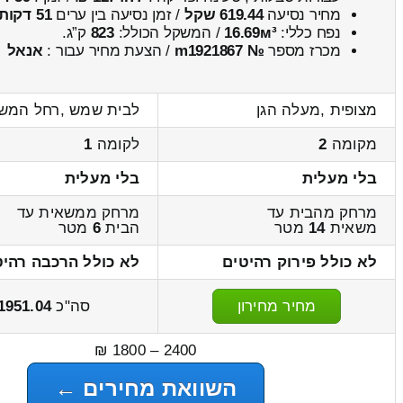
מחיר נסיעה
619.44 שקל
/ זמן נסיעה בין ערים
51 דקות
נפח כללי:
16.69м³
/ המשקל הכולל:
823
ק”ג.
מכרז מספר
№ m1921867
/ הצעת מחיר עבור :
אנאל
מצופית ,מעלה הגן
לבית שמש ,רחל המש
מקומה
2
לקומה
1
בלי מעלית
בלי מעלית
מרחק מהבית עד
מרחק ממשאית עד
משאית
14
מטר
הבית
6
מטר
לא כולל פירוק רהיטים
לא כולל הרכבה רהיט
מחיר מחירון
סה"כ
1951.04
2400 – 1800 ₪
השוואת מחירים ←