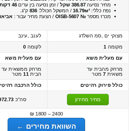
מחיר נסיעה
386.87 שקל
/ זמן נסיעה בין ערים
46 דקות
נפח כללי:
16.79м³
/ המשקל הכולל:
836
ק”ג.
מכרז מספר
№ OISB-5607
/ הצעת מחיר עבור :
אביאו
מצוקי ים ,סמ השלדג
לענב ,עינב
מקומה
1
לקומה
0
עם מעלית משא
עם מעלית משא
מרחק מהבית עד
מרחק ממשאית עד
משאית
7
מטר
הבית
11
מטר
כולל פירוק רהיטים
כולל הרכבה רהיטי
מחיר מחירון
סה"כ
972.73
2400 – 1800 ₪
השוואת מחירים ←