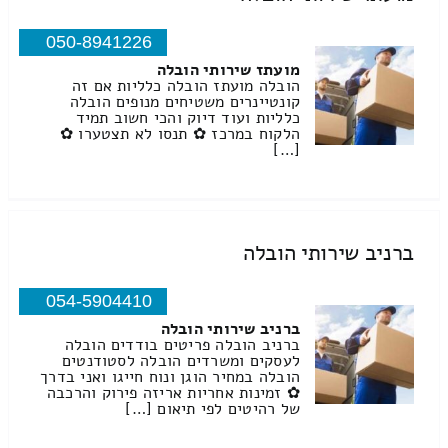
050-8941226
מועתז שירותי הובלה
הובלה מועתז הובלה כלליות אם זה
קונטיינרים משטיחים מנופים הובלה
כלליות ועוד דיוק והכי חשוב תמיד
הלקוח במרכז ✿ תנסו לא תצטערו ✿
[…]
ברניב שירותי הובלה
054-5904410
ברניב שירותי הובלה
ברניב הובלה פריטים בודדים הובלה
לעסקים ומשרדים הובלה לסטודנטים
הובלה במחיר הוגן ונוח חייגו ואני בדרך
✿ זמינות אחריות אריזה פירוק והרכבה
של רהיטים לפי תיאום […]