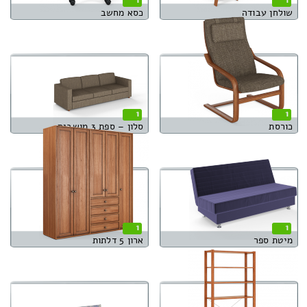
שולחן עבודה
כסא מחשב
1
1
כורסת
סלון – ספת 3 מושבים
1
1
מיטת ספר
ארון 5 דלתות