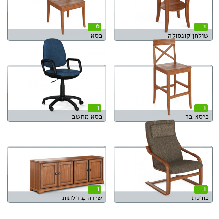
6
1
שולחן קונסולה
כסא
1
1
כיסא בר
כסא מחשב
1
1
כורסת
שידה 4 דלתות