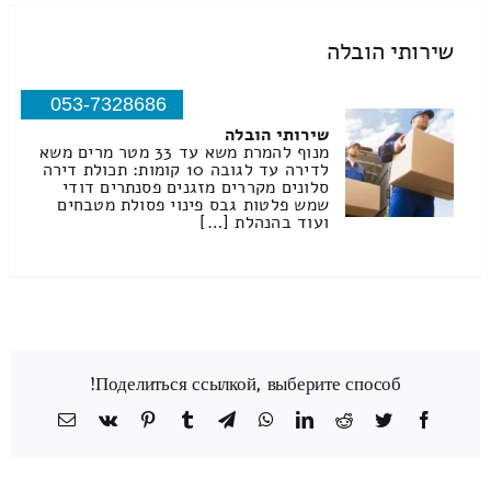
שירותי הובלה
053-7328686
שירותי הובלה
מנוף להמרת משא עד 33 מטר מרים משא
לדירה עד לגובה 10 קומות: תכולת דירה
סלונים מקררים מזגנים פסנתרים דודי
שמש פלטות גבס פינוי פסולת מטבחים
ועוד בהנהלת […]
Поделиться ссылкой, выберите способ!
Facebook
Twitter
Reddit
LinkedIn
WhatsApp
Telegram
Tumblr
Pinterest
Vk
כתובת
דואר
אלקטרוני