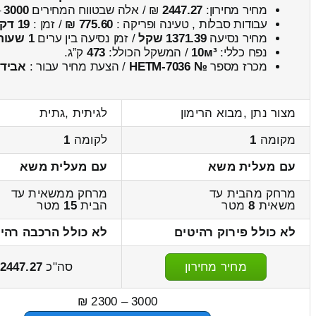
מחיר מחירון:
2447.27
₪ / אלה שבטווח המחירים
3000
–
עבודות סבלות , טעינה ופריקה :
775.60 ₪
/ זמן :
19 דקות 47 שניות
מחיר נסיעה
1371.39 שקל
/ זמן נסיעה בין ערים
1 שעות , 58 דקות
נפח כללי:
10м³
/ המשקל הכולל:
473
ק”ג.
מכרז מספר
№ HETM-7036
/ הצעת מחיר עבור :
אבידו
מצור נתן ,מבוא הרימון
לגיתית ,גתית
מקומה
1
לקומה
1
עם מעלית משא
עם מעלית משא
מרחק מהבית עד
מרחק ממשאית עד
משאית
8
מטר
הבית
15
מטר
לא כולל פירוק רהיטים
לא כולל הרכבה רהי
מחיר מחירון
סה"כ
2447.27
3000 – 2300 ₪