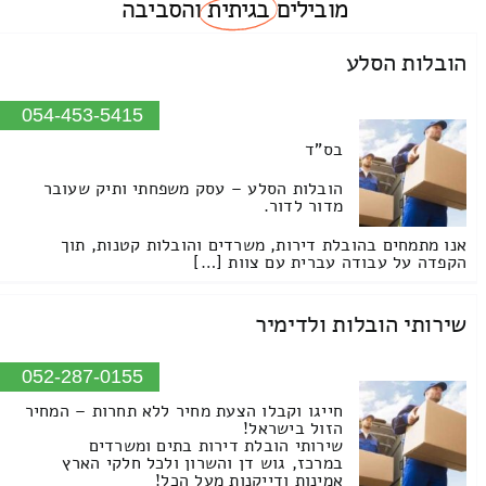
מובילים
בגיתית
והסביבה
הובלות הסלע
054-453-5415
בס"ד
הובלות הסלע – עסק משפחתי ותיק שעובר
מדור לדור.
אנו מתמחים בהובלת דירות, משרדים והובלות קטנות, תוך
הקפדה על עבודה עברית עם צוות […]
שירותי הובלות ולדימיר
052-287-0155
חייגו וקבלו הצעת מחיר ללא תחרות – המחיר
הזול בישראל!
שירותי הובלת דירות בתים ומשרדים
במרכז, גוש דן והשרון ולכל חלקי הארץ
אמינות ודייקנות מעל הכל!