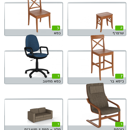
3
2
שרפרף
כסא
1
7
כיסא בר
כסא מחשב
1
1
כורסת
סלון – ספת 2 מושבים