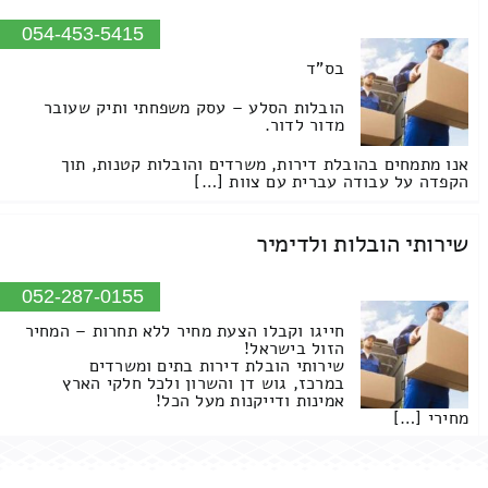
054-453-5415
בס"ד
הובלות הסלע – עסק משפחתי ותיק שעובר
מדור לדור.
אנו מתמחים בהובלת דירות, משרדים והובלות קטנות, תוך
הקפדה על עבודה עברית עם צוות […]
שירותי הובלות ולדימיר
052-287-0155
חייגו וקבלו הצעת מחיר ללא תחרות – המחיר
הזול בישראל!
שירותי הובלת דירות בתים ומשרדים
במרכז, גוש דן והשרון ולכל חלקי הארץ
אמינות ודייקנות מעל הכל!
מחירי […]