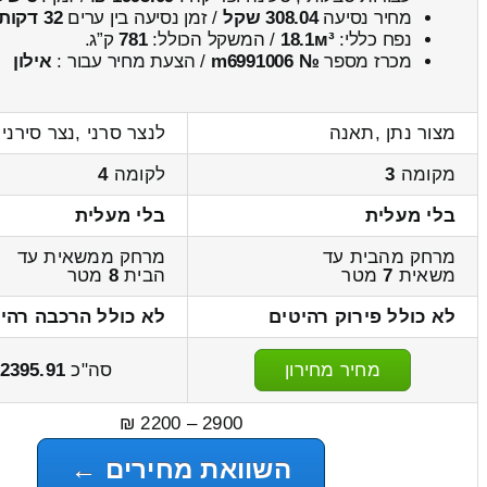
מחיר נסיעה
308.04 שקל
/ זמן נסיעה בין ערים
32 דקות
נפח כללי:
18.1м³
/ המשקל הכולל:
781
ק”ג.
מכרז מספר
№ m6991006
/ הצעת מחיר עבור :
אילון
מצור נתן ,תאנה
לנצר סרני ,נצר סירני
מקומה
3
לקומה
4
בלי מעלית
בלי מעלית
מרחק מהבית עד
מרחק ממשאית עד
משאית
7
מטר
הבית
8
מטר
לא כולל פירוק רהיטים
לא כולל הרכבה רהי
מחיר מחירון
סה"כ
2395.91
2900 – 2200 ₪
השוואת מחירים ←