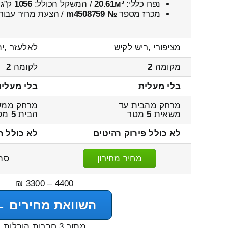
נפח כללי:
20.61м³
/ המשקל הכולל:
1056
ק”ג.
מכרז מספר
№ m4508759
/ הצעת מחיר עבור
מציפורי ,ריש לקיש
לאלעזר ,יה
מקומה
2
לקומה
2
בלי מעלית
בלי מעלית
מרחק מהבית עד
מרחק ממש
משאית
5
מטר
הבית
5
מט
לא כולל פירוק רהיטים
לא כולל ה
מחיר מחירון
סה
4400 – 3300 ₪
השוואת מחירים ←
מתוך 3 חברות הובלות