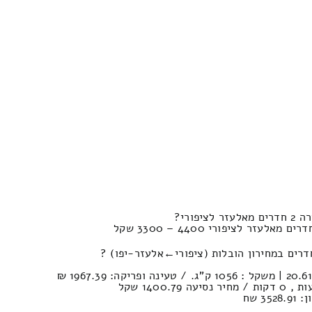
פורי?
3 שח