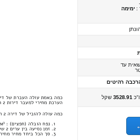
 :
ימימה
ונתן
אית עד
ר
רכבה רהיטים
כמה באמת עולה העברת של דירה 2 חדרים מאלעזר לצי
"כ
3528.91
שקל
הערכת מחירי למעבר דירות 2 חדרים מאלעזר לציפורי 4400 – 3300 שקל
כמה עולה להוביל של דירה 2 חדרים במחירון הובלות (ציפורי‎←‏אלעזר-יפו) ?
נפח הובלה (חפצים) : 20.61м³ | משקל : 1056 ק”ג. / טעינה ופריקה: 1967.39 ₪
זמן נסיעה בין ערים 2 שעות , 0 דקות / מחיר נסיעה 1400.79 שקל
סך הכל ביחד מחיר מחירון: 528.91