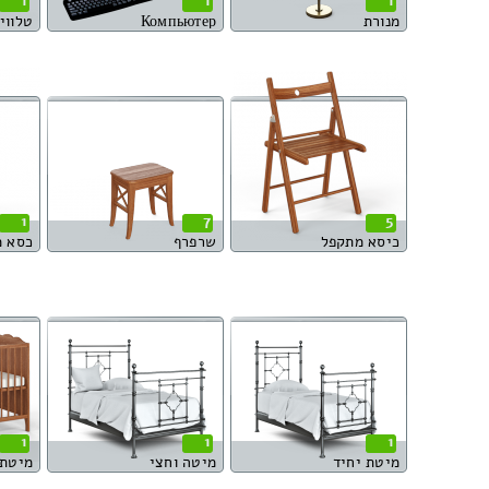
1
1
1
מנורת
Компьютер
טלוויז
1
7
5
כיסא מתקפל
שרפרף
כסא 
1
1
1
מיטת יחיד
מיטה וחצי
מיטת 