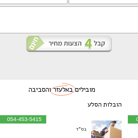
מובילים
באלעזר
והסביבה
הובלות הסלע
054-453-5415
בס"ד