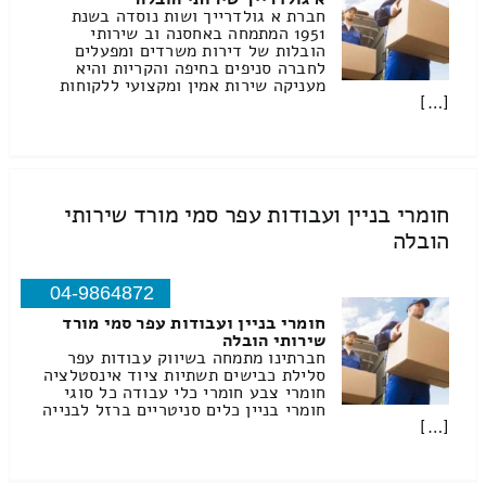
חברת א גולדרייך ושות נוסדה בשנת
1951 המתמחה באחסנה וב שירותי
הובלות של דירות משרדים ומפעלים
לחברה סניפים בחיפה והקריות והיא
מעניקה שירות אמין ומקצועי ללקוחות
[…]
חומרי בניין ועבודות עפר סמי מורד שירותי
הובלה
04-9864872
חומרי בניין ועבודות עפר סמי מורד
שירותי הובלה
חברתינו מתמחה בשיווק עבודות עפר
סלילת כבישים תשתיות ציוד אינסטלציה
חומרי צבע חומרי כלי עבודה כל סוגי
חומרי בניין כלים סניטריים ברזל לבנייה
[…]