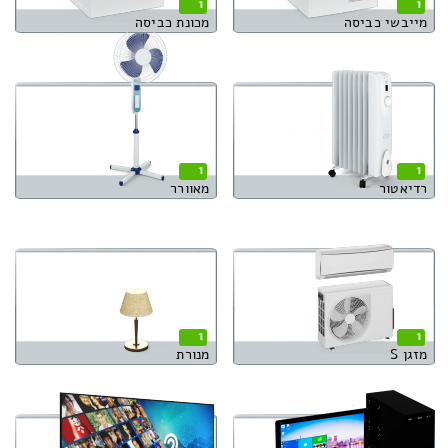
1
1
מייבשי כביסה
מכונת כביסה
1
1
רדיאטור
מאוורר
1
1
מזגן S
מנורת