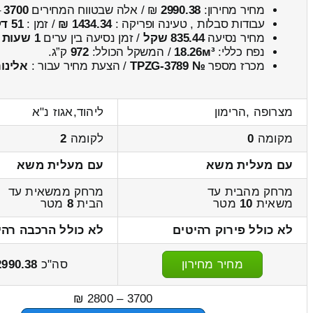
מחיר מחירון:
2990.38
₪ / אלה שבטווח המחירים
3700
–
עבודות סבלות , טעינה ופריקה :
1434.34 ₪
/ זמן :
51 דקות 32 שניות
מחיר נסיעה
835.44 שקל
/ זמן נסיעה בין ערים
1 שעות , 4 דקות
נפח כללי:
18.26м³
/ המשקל הכולל:
972
ק”ג.
מכרז מספר
№ TPZG-3789
/ הצעת מחיר עבור :
אלינור
מצרופה ,הרימון
ליהוד,אגוז נ"א
מקומה
0
לקומה
2
עם מעלית משא
עם מעלית משא
מרחק מהבית עד
מרחק ממשאית עד
משאית
10
מטר
הבית
8
מטר
לא כולל פירוק רהיטים
לא כולל הרכבה רהי
מחיר מחירון
סה"כ
2990.38
3700 – 2800 ₪