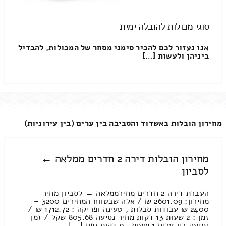
סוגי מכולות להובלה ימית
אנו נעזור לכם להכיר סימני מסחר של המכולות, להבדיל
ביניהן ולעשות […]
מחירון הובלות באשדוד והסביבה בין ערים (בין עירוניות)
מחירון הובלות דירה 2 חדרים ממלאה ←
לסביון
העברת דירה 2 חדרים מחירממלאה ← לסביון מחיר
מחירון: 2601.09 ₪ / אלה שבטווח המחירים 3200 –
2400 ₪ עבודות סבלות , טעינה ופריקה : 1712.72 ₪ /
זמן : 2 שעות 13 דקות מחיר נסיעה 805.68 שקל / זמן
נסיעה בין ערים 1 שעות , 9 דקות נפח [...]