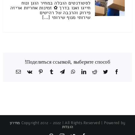
לסטודנטים הובלה במחיר הוגן ונוח
חייגו ואנו בדרך ✿ זמינות אחריות אריזה
פירוק והרכבה של רהיטים
שירותי מנוף שירותי […]
Поделиться ссылкой, выберите способ!
Facebook
Twitter
Reddit
LinkedIn
WhatsApp
Telegram
Tumblr
Pinterest
Vk
כתובת
דואר
אלקטרוני
Copyright 2012 - 2022 | All Rights Reserved | Powered by
מחירון
הובלות