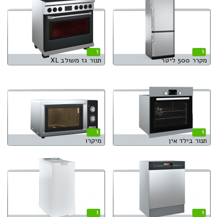
1
1
מקרר 500 ליטר
תנור גז משולב XL
1
1
תנור בילד אין
מיקרו
1
1