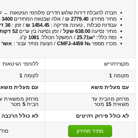
חברה להובלת דירות שלוש חדרים מלוחמי הגיטאות ← ל
מחיר מחירון:
2779.40
₪ / אלה שבטווח המחירים
3400
–
עבודות סבלות , טעינה ופריקה :
1454.45 ₪
/ זמן :
36 דקות 24 שניות
מחיר נסיעה
638.00 שקל
/ זמן נסיעה בין ערים
52 דקות
נפח כללי:
25.71м³
/ המשקל הכולל:
1081
ק”ג.
מכרז מספר
№ CMFJ-4459
/ הצעת מחיר עבור :
אשר
מקצירחריש
ללוחמי הגיטאות ,
מקומה
1
לקומה
1
עם מעלית משא
עם מעלית משא
מרחק מהבית עד
מרחק ממשאית ע
משאית
15
מטר
הבית
5
מטר
לא כולל פירוק רהיטים
לא כולל הרכבה 
מחיר מחירון
סה"