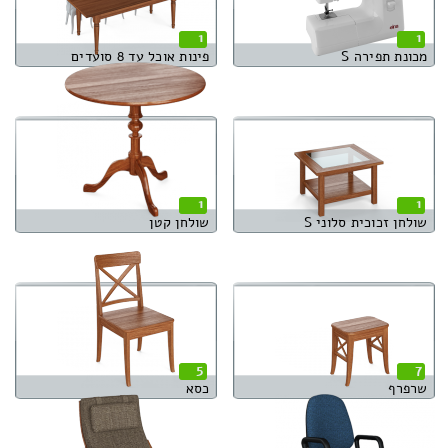
1
1
מכונת תפירה S
פינות אוכל עד 8 סועדים
1
1
שולחן זכוכית סלוני S
שולחן קטן
5
7
שרפרף
כסא