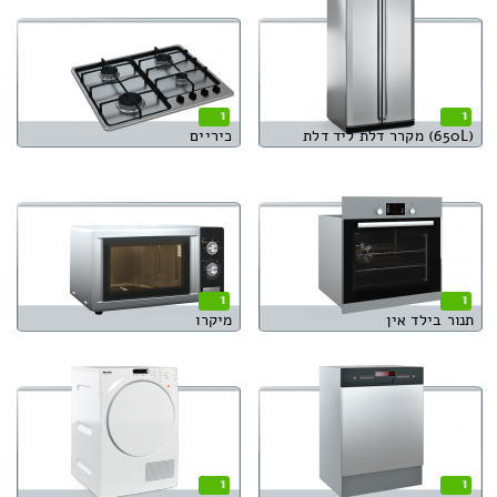
1
1
(650L) מקרר דלת ליד דלת
כיריים
1
1
תנור בילד אין
מיקרו
1
1