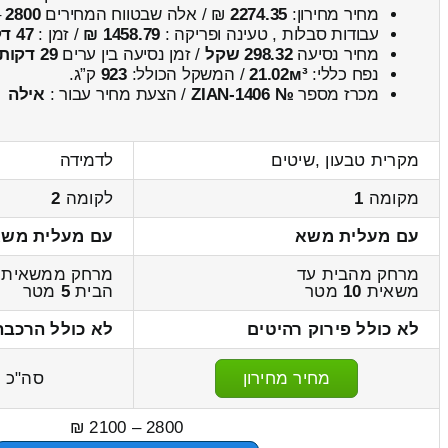
מחיר מחירון:
2274.35
₪ / אלה שבטווח המחירים
2800
–
עבודות סבלות , טעינה ופריקה :
1458.79 ₪
/ זמן :
47 דקות 49 שניות
מחיר נסיעה
298.32 שקל
/ זמן נסיעה בין ערים
29 דקות
נפח כללי:
21.02м³
/ המשקל הכולל:
923
ק”ג.
מכרז מספר
№ ZIAN-1406
/ הצעת מחיר עבור :
אילה
מקרית טבעון ,שיטים
לדמידה
מקומה
1
לקומה
2
עם מעלית משא
עם מעלית מש
מרחק מהבית עד
מרחק ממשאית 
משאית
10
מטר
הבית
5
מטר
לא כולל פירוק רהיטים
לא כולל הרכבה
מחיר מחירון
סה"כ
5
2800 – 2100 ₪