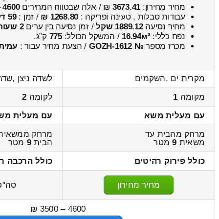
מחיר מחירון:
3673.41
₪ / אלה שבטווח המחירים
4600
–
עבודות סבלות , טעינה ופריקה :
1268.80 ₪
/ זמן :
59 דקות 24 שניות
מחיר נסיעה
1889.12 שקל
/ זמן נסיעה בין ערים
2 שעות , 36 דקות
נפח כללי:
16.94м³
/ המשקל הכולל:
775
ק”ג.
מכרז מספר
№ GOZH-1612
/ הצעת מחיר עבור :
עמית
מקרית ים ,השקמים
לשדה ניצן ,שדה
מקומה
1
לקומה
2
עם מעלית משא
עם מעלית מש
מרחק מהבית עד
מרחק ממשאית
משאית
9
מטר
הבית
9
מטר
כולל פירוק רהיטים
כולל הרכבה ר
מחיר מחירון
סה"כ
4600 – 3500 ₪