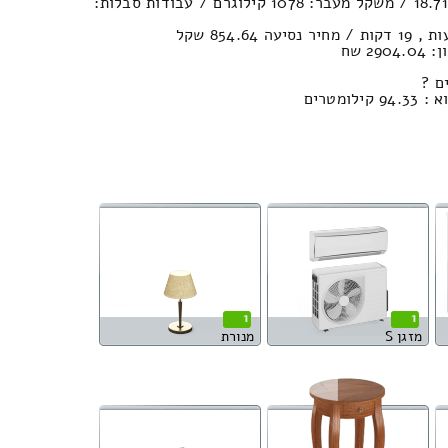
נפח הובלה (חפצים) : 18.71м³ / משקל מעבר: 1078 קילוגרם / עבודות סבלות:
2 שח
ם ?
ומטרים
1
1
מזגן S
מנורת