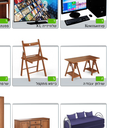
1
1
1
Компьютер
טלוויזיה XL
פסנתר 
7
5
2
שולחן עבודה
כיסא מתקפל
שרפר