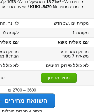
נפח כללי:
18.71м³
/ המשקל הכולל:
1078
ק”ג.
מכרז מספר
№ KUKL-5479
/ הצעת מחיר עבו
מקרית ים ,שכ חדש
לגן נר ,הח
מקומה
1
לקומה
0
עם מעלית משא
עם מעלית
מרחק מהבית עד
מרחק ממש
משאית
7
מטר
הבית
8
מט
לא כולל פירוק רהיטים
לא כולל ה
מחיר מחירון
סה
3600 – 2700 ₪
השוואת מחירים ←
מתוך 4 חברות הובלות