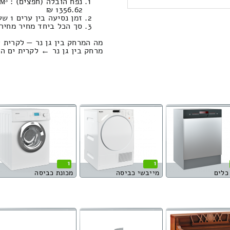
1356.62 ₪
זמן נסיעה בין ערים 1 שעות , 19 דקות / מחיר נסיעה 854.64 שקל
סך הכל ביחד מחיר מחירון: 904.04
מה המרחק בין גן נר — לקרית י
מרחק בין גן נר ← לקרית ים הוא : 94.33 קיל
1
1
כלים
מייבשי כביסה
מכונת כביסה