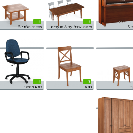
1
1
S
פינות אוכל עד 8 סועדים
שולחן סלוני S
1
3
ף
כסא
כסא מחשב