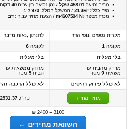
מחיר נסיעה
458.01 שקל
/ זמן נסיעה בין ערים
40 דקות
נפח כללי:
21.3м³
/ המשקל הכולל:
970
ק”ג.
מכרז מספר
№ m4607504
/ הצעת מחיר עבור :
דב
מקרית נטפים ,נופי הדר
לחנתון ,נאות מדבר
מקומה
1
לקומה
6
בלי מעלית
בלי מעלית
מרחק מהבית עד
מרחק ממשאית עד
משאית
9
מטר
הבית
5
מטר
לא כולל פירוק רהיטים
לא כולל הרכבה רהי
מחיר מחירון
סה"כ
2531.37
3100 – 2400 ₪
השוואת מחירים ←