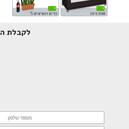
1
1
ספת גינה
כדים ועציצים S
לקבלת הצ