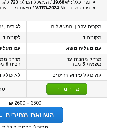
נפח כללי:
19.68м³
/ המשקל הכולל:
723
ק”ג.
מכרז מספר
№ VJTO-2024
/ הצעת מחיר עבור
מקרית עקרון ,חנש שלום
לגיתית ,גת
מקומה
1
לקומה
1
עם מעלית משא
עם מעלי
מרחק מהבית עד
מרחק ממש
משאית
5
מטר
הבית
9
מט
לא כולל פירוק רהיטים
לא כולל 
מחיר מחירון
סה
3500 – 2600 ₪
השוואת מחירים ←
מתוך 3 חברות הובלות