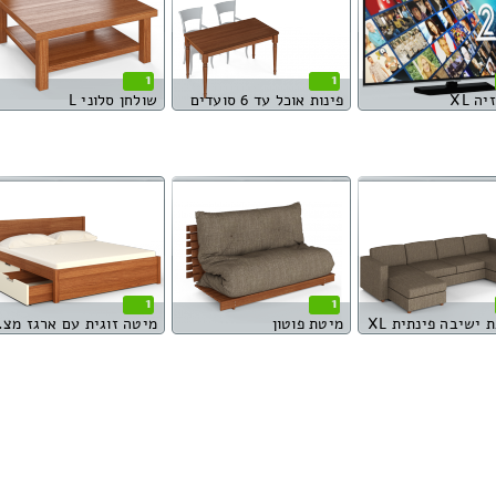
1
1
ה XL
פינות אוכל עד 6 סועדים
שולחן סלוני L
1
1
 ישיבה פינתית XL
מיטת פוטון
מיטה ז