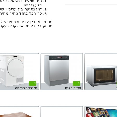
1175.81 ₪
זמן נסיעה בין ערים 1 שעות , 36 דקות / מחיר נסיעה 1138.11 שקל
סך הכל ביחד מחיר מחירון: 838.08
מה מרחק בין ערים מגיתית > לק
מרחק בין גיתית ← לקרית עקרון הוא : 32.47
1
1
מדיח כלים
מייבשי כביסה