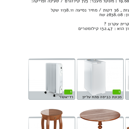
נפח חפצים במשאית : 19.68м³ | משקל מעבר: 723 קילוגרם / טעינה ופריקה:
2 שח
רית עקרון ?
1 קילומטרים
1
1
מכונת כביסה פתח עליון
רדיאטור