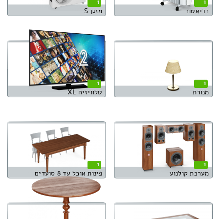
1
1
רדיאטור
מזגן S
1
1
מנורת
טלוויזיה XL
1
1
מערכת קולנוע
פינות אוכל עד 8 סועדים