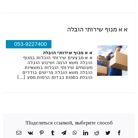
א א מנוף שירותי הובלה
053-9227400
א א מנוף שירותי הובלה
א א מבצעים שירותי הובלות במנוף
הובלה משא הרמה ושינוע הובלה
משטחים שירותי הובלות במשאיות
הובלה משא הובלה פריטים בודדים
הובלת כספות כבדות הרמות מסע […]
Поделиться ссылкой, выберите способ!
Facebook
Twitter
Reddit
LinkedIn
WhatsApp
Telegram
Tumblr
Pinterest
Vk
כתובת
דואר