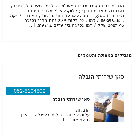
הובלת דירות אחד חדרים מאילת ← לכפר מצר כולל פירוק
והרכבה מחיר מחירון: 4416.43 ₪ / אלה שבטווח
המחירים 5500 – 4200 ₪ עבודות סבלות , טעינה ופריקה
: 953.84 ₪ / זמן : 22 דקות 45 שניות מחיר נסיעה
2927.96 שקל / זמן נסיעה בין ערים 4 שעות [...]
מובילים בעפולה והעמקים
סאן שירותי הובלה
052-8104802
סאן שירותי הובלה
הובלות
עלות שירותי סבלות בעפולה – היכן
נמצא את […]