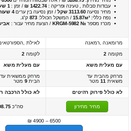
מחיר מחירון:
5208.75
₪ / אלה שבטווח המחירים
6500
–
עבודות סבלות , טעינה ופריקה :
1422.74 ₪
/ זמן :
1 שעות 11 דקות
מחיר נסיעה
3113.60 שקל
/ זמן נסיעה בין ערים
4 שעות , 45 דקות
נפח כללי:
15.87м³
/ המשקל הכולל:
873
ק”ג.
מכרז מספר
№ KRGM-5982
/ הצעת מחיר עבור :
אביש
מרומאנה ,רמאנה
לאילת ,הספורטאים
מקומה
2
לקומה
2
עם מעלית משא
עם מעלית משא
מרחק מהבית עד
מרחק ממשאית עד
משאית
11
מטר
הבית
9
מטר
לא כולל פירוק רהיטים
לא כולל הרכבה רה
מחיר מחירון
סה"כ
08.75
6500 – 4900 ₪