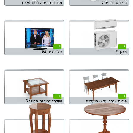
מייבשי כביסה
מכונת כביסה פתח עליון
1
1
מזגן S
טלוויזיה M
1
1
פינות אוכל עד 8 סועדים
שולחן זכוכית סלוני S