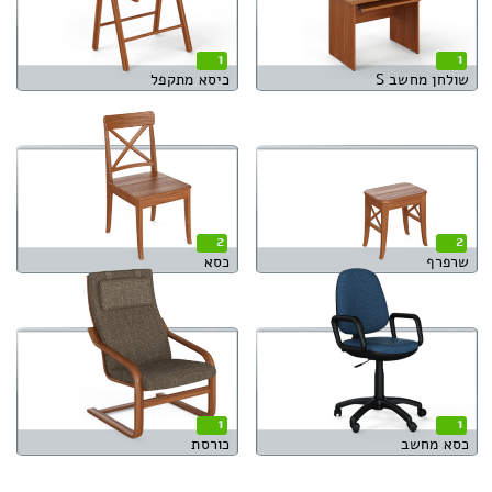
1
1
שולחן מחשב S
כיסא מתקפל
2
2
שרפרף
כסא
1
1
כסא מחשב
כורסת