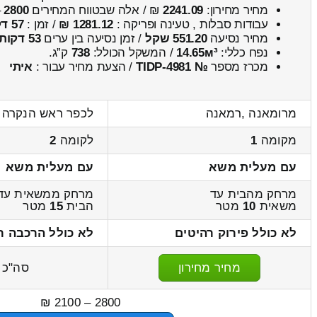
מחיר מחירון:
2241.09
₪ / אלה שבטווח המחירים
2800
–
עבודות סבלות , טעינה ופריקה :
1281.12 ₪
/ זמן :
57 דקות 19 שניות
מחיר נסיעה
551.20 שקל
/ זמן נסיעה בין ערים
53 דקות
נפח כללי:
14.65м³
/ המשקל הכולל:
738
ק”ג.
מכרז מספר
№ TIDP-4981
/ הצעת מחיר עבור :
איתי
מרומאנה ,רמאנה
לכפר ראש הנקרה ,
מקומה
1
לקומה
2
עם מעלית משא
עם מעלית משא
מרחק מהבית עד
מרחק ממשאית עד
משאית
10
מטר
הבית
15
מטר
לא כולל פירוק רהיטים
לא כולל הרכבה ר
מחיר מחירון
סה"כ
2800 – 2100 ₪