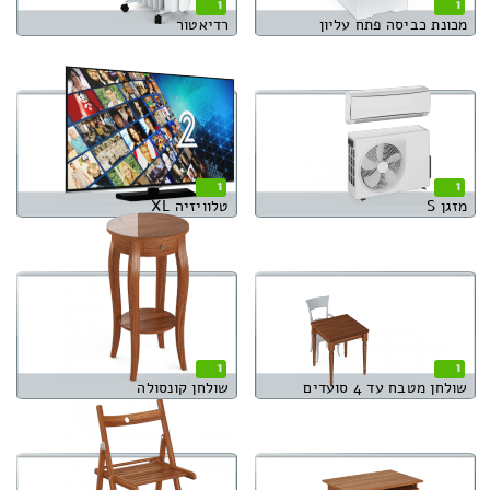
1
1
מכונת כביסה פתח עליון
רדיאטור
1
1
מזגן S
טלוויזיה XL
1
1
שולחן מטבח עד 4 סועדים
שולחן קונסולה