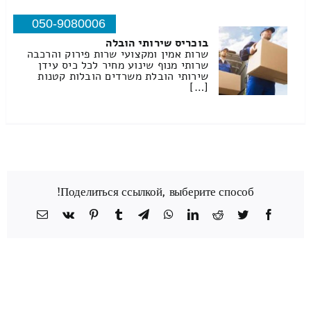
050-9080006
בוכריס שירותי הובלה
שרות אמין ומקצועי שרות פירוק והרכבה
שרותי מנוף שינוע מחיר לכל כיס עידן
שירותי הובלת משרדים הובלות קטנות
[…]
Поделиться ссылкой, выберите способ!
Facebook
Twitter
Reddit
LinkedIn
WhatsApp
Telegram
Tumblr
Pinterest
Vk
כתובת
דואר
אלקטרוני