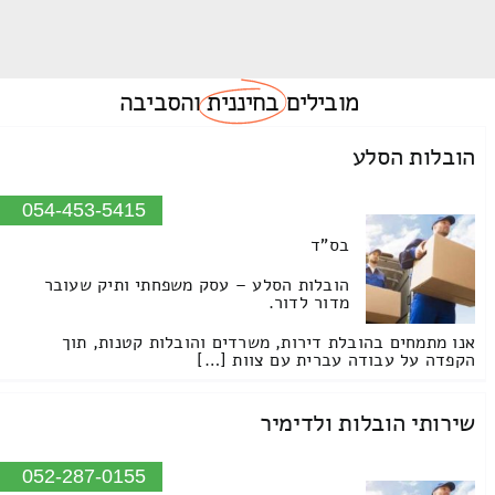
מובילים
בחיננית
והסביבה
הובלות הסלע
054-453-5415
בס"ד
הובלות הסלע – עסק משפחתי ותיק שעובר
מדור לדור.
אנו מתמחים בהובלת דירות, משרדים והובלות קטנות, תוך
הקפדה על עבודה עברית עם צוות […]
שירותי הובלות ולדימיר
052-287-0155