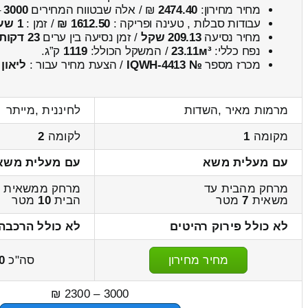
מחיר מחירון:
2474.40
₪ / אלה שבטווח המחירים
3000
–
עבודות סבלות , טעינה ופריקה :
1612.50 ₪
/ זמן :
1 שעות 17 דקות
מחיר נסיעה
209.13 שקל
/ זמן נסיעה בין ערים
23 דקות
נפח כללי:
23.11м³
/ המשקל הכולל:
1119
ק”ג.
מכרז מספר
№ IQWH-4413
/ הצעת מחיר עבור :
ליאון
מרמות מאיר ,השדות
לחיננית ,מייתר
מקומה
1
לקומה
2
עם מעלית משא
עם מעלית משא
מרחק מהבית עד
מרחק ממשאית ע
משאית
7
מטר
הבית
10
מטר
לא כולל פירוק רהיטים
לא כולל הרכבה
מחיר מחירון
סה"כ
0
3000 – 2300 ₪