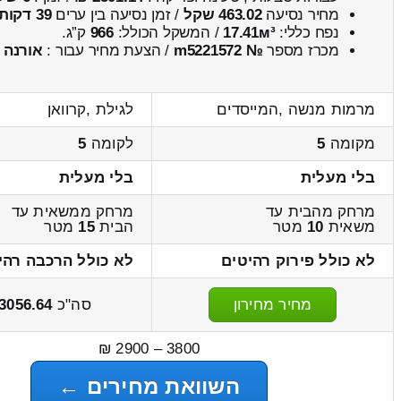
מחיר נסיעה
463.02 שקל
/ זמן נסיעה בין ערים
39 דקות
נפח כללי:
17.41м³
/ המשקל הכולל:
966
ק”ג.
מכרז מספר
№ m5221572
/ הצעת מחיר עבור :
אורנה
מרמות מנשה ,המייסדים
לגילת ,קרוואן
מקומה
5
לקומה
5
בלי מעלית
בלי מעלית
מרחק מהבית עד
מרחק ממשאית עד
משאית
10
מטר
הבית
15
מטר
לא כולל פירוק רהיטים
לא כולל הרכבה רהי
מחיר מחירון
סה"כ
3056.64
3800 – 2900 ₪
השוואת מחירים ←