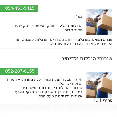
054-453-5415
בס"ד
הובלות הסלע – עסק משפחתי ותיק שעובר
מדור לדור.
אנו מתמחים בהובלת דירות, משרדים והובלות קטנות, תוך
הקפדה על עבודה עברית עם צוות […]
שירותי הובלות ולדימיר
052-287-0155
חייגו וקבלו הצעת מחיר ללא תחרות – המחיר
הזול בישראל!
שירותי הובלת דירות בתים ומשרדים
במרכז, גוש דן והשרון ולכל חלקי הארץ
אמינות ודייקנות מעל הכל!
מחירי […]