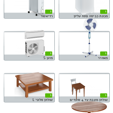
1
1
מכונת כביסה פתח עליון
רדיאטור
1
1
מאוורר
מזגן S
1
1
שולחן מטבח עד 4 סועדים
שולחן סלוני L