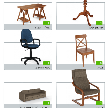
1
1
שולחן קטן
שולחן עבודה
1
6
כסא
כסא מחשב
1
1
כורסת
סלון – ספת 3 מושבים