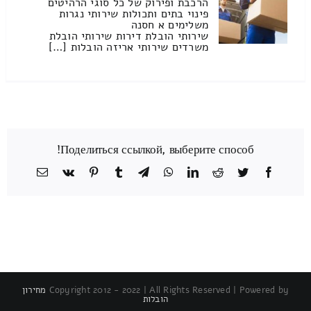
הרכבת ופירוק של כל סוגי הרהיטים
פינוי בתים ותכולות שירותי נגרות
משלימים א חסנה
שירותי הובלת דירות שירותי הובלת
משרדים שירותי אריזה הובלות […]
Поделиться ссылкой, выберите способ!
Facebook
Twitter
Reddit
LinkedIn
WhatsApp
Telegram
Tumblr
Pinterest
Vk
כתובת
דואר
אלקטרוני
Copyright 2012 - 2022 | All Rights Reserved | Powered by
מחירון
הובלות