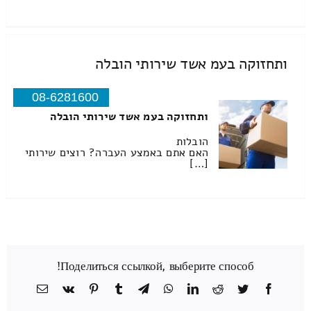
ותחזוקה בעמ אשד שירותי הובלה
08-6281600
ותחזוקה בעמ אשד שירותי הובלה
הובלות
האם אתם באמצע העברה? רוצים שירותי
[…]
Поделиться ссылкой, выберите способ!
Facebook
Twitter
Reddit
LinkedIn
WhatsApp
Telegram
Tumblr
Pinterest
Vk
כתובת
דואר
אלקטרוני