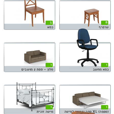
5
8
שרפרף
כסא
1
1
כסא מחשב
סלון – ספת 2 מושבים
1
1
(ספפה) XL ספה נפתחת למיטה
מיטה זוגית