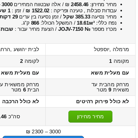
מחיר מחירון:
2458.46
₪ / אלה שבטווח המחירים
3000
–
עבודות סבלות , טעינה ופריקה :
1522.02 ₪
/ זמן :
1 שעות 4 דקות
מחיר נסיעה
385.33 שקל
/ זמן נסיעה בין ערים
29 דקות
נפח כללי:
18.61м³
/ המשקל הכולל:
866
ק”ג.
מכרז מספר
№ JOJV-7150
/ הצעת מחיר עבור :
שבות-
מרמלה ,יוספטל
לבית יהושע ,הרח
מקומה
1
לקומה
2
עם מעלית משא
עם מעלית משא
מרחק מהבית עד
מרחק ממשאית עד
משאית
9
מטר
הבית
6
מטר
לא כולל פירוק רהיטים
לא כולל הרכבה ר
מחיר מחירון
סה"כ
.46
3000 – 2300 ₪