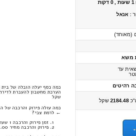
1 שעות , 0 דקות
ר :
אנאל
 (מאוחד)
 משא
אית עד
ר
ה רהיטים
כמה כסף יעלה הובלה של בית 1x חדרים גבעת חים (מאוחד) – רמת צבי?
שקל
"כ
2184.48
שקל
← לרמת צבי?
זמן פירוק והרכבה 1 שעות 12 דקות
פירוק והרכבה מחיר 504.00