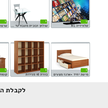
1
1
1
טלוויזיה XL
שולחן זכוכית מטבח עד 4 סועדים
שרפר
1
1
1
מיטת יחיד +ארגז מצעים
כוורת 16 מגירות
קומוד
לקבלת הצ