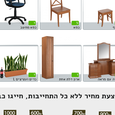
1
5
ף
כסא
כסא מחשב
1
1
ה עם מראה
ארון דלת אחת
כדים ועציצים L
עת מחיר ללא כל התחייבות, חייגו כב