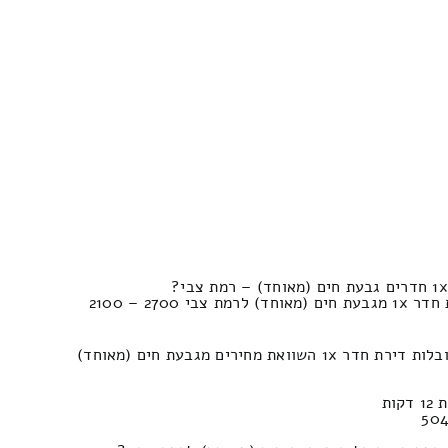
הערכת מחשבון להעברת לדירת חדר 1x מגבעת חים (מאוחד) לרמת צבי 2700 – 2100
כמה עולה פירוק והרכבה של הובלות דירת חדר 1x השוואת מחירים מגבעת חים (מאוחד)