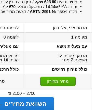
מחיר נסיעה
623.60 שקל
/ זמן נסיעה בין ערים
נפח כללי:
14.14м³
/ המשקל הכולל:
670
ק”ג.
מכרז מספר
№ AETN-2991
/ הצעת מחיר עבו
מרמת צבי ,אלי כהן
לגבעת חים
מקומה
1
לקומה
0
עם מעלית משא
עם מעלית
מרחק מהבית עד
מרחק ממש
משאית
7
מטר
הבית
10
מט
כולל פירוק רהיטים
כולל הרכב
מחיר מחירון
סה
2700 – 2100 ₪
השוואת מחירים ←