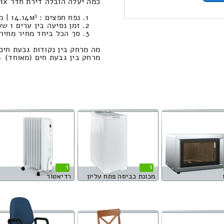
כמה יעלה הובלה דירת חדר 1x במחירון הובלות מגבעת חים (מאוחד) לרמת צבי ?
נפח חפצים : 14.14м³ | משקל מעבר: 670 ק”ג. / עבודות סבלות: 993.25 ₪
זמן נסיעה בין ערים 1 שעות , 0 דקות / מחיר נסיעה 623.60 שקל
סך הכל ביחד מחיר מחירון: 184.48
מה מרחק בין נקודות גבעת חים
מרחק בין גבעת חים (מאוחד) ← לרמת צבי
1
1
מכונת כביסה פתח עליון
רדיאטור