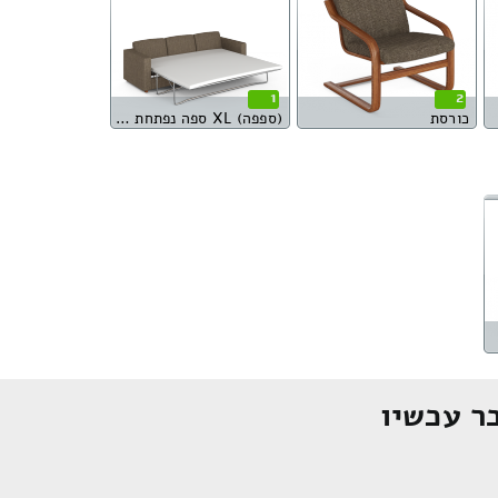
1
2
כורסת
(ספפה) XL ספה נפתחת למיטה
ר עכשיו