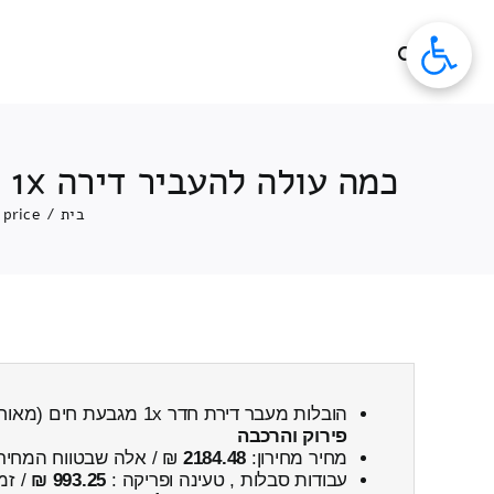
לג
תוכן
כמה עולה להעביר דירה 1x חדרים מגבעת חים (מאוחד) ← לרמת צבי כולל פירוק והרכבה
בית
/
price
הובלות מעבר דירת חדר 1x מגבעת חים (מאוחד) ← לרמת צבי
פירוק והרכבה
מחיר מחירון:
2184.48
₪ / אלה שבטווח המחיר
עבודות סבלות , טעינה ופריקה :
993.25 ₪
/ זמ