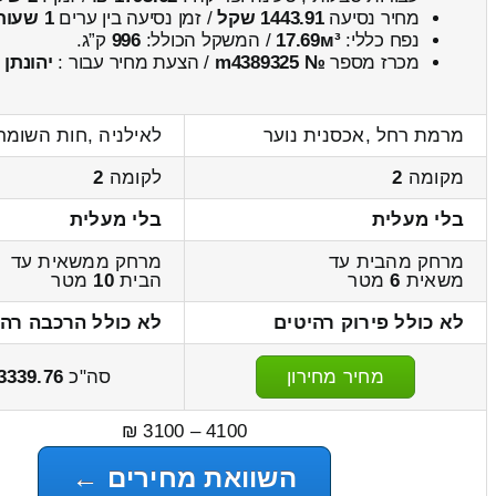
מחיר נסיעה
1443.91 שקל
/ זמן נסיעה בין ערים
1 שעות , 58 דקות
נפח כללי:
17.69м³
/ המשקל הכולל:
996
ק”ג.
מכרז מספר
№ m4389325
/ הצעת מחיר עבור :
יהונתן
מרמת רחל ,אכסנית נוער
לאילניה ,חות השומר
מקומה
2
לקומה
2
בלי מעלית
בלי מעלית
מרחק מהבית עד
מרחק ממשאית עד
משאית
6
מטר
הבית
10
מטר
לא כולל פירוק רהיטים
לא כולל הרכבה רהי
מחיר מחירון
סה"כ
3339.76
4100 – 3100 ₪
השוואת מחירים ←