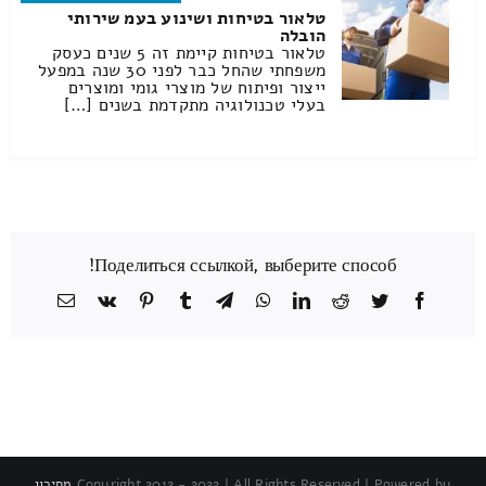
טלאור בטיחות ושינוע בעמ שירותי
הובלה
טלאור בטיחות קיימת זה 5 שנים כעסק
משפחתי שהחל כבר לפני 30 שנה במפעל
ייצור ופיתוח של מוצרי גומי ומוצרים
בעלי טכנולוגיה מתקדמת בשנים […]
Поделиться ссылкой, выберите способ!
Facebook
Twitter
Reddit
LinkedIn
WhatsApp
Telegram
Tumblr
Pinterest
Vk
כתובת
דואר
אלקטרוני
Copyright 2012 - 2022 | All Rights Reserved | Powered by
מחירון