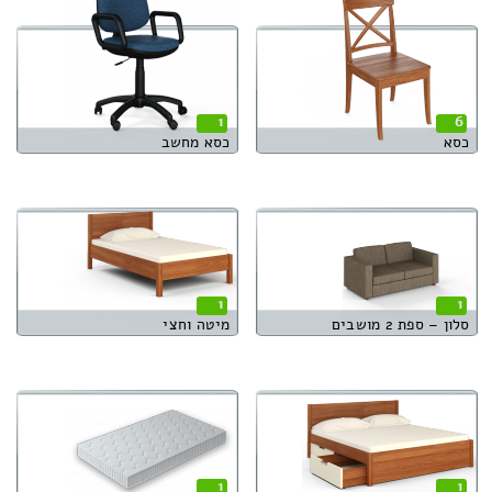
1
6
כסא
כסא מחשב
1
1
סלון – ספת 2 מושבים
מיטה וחצי
1
1