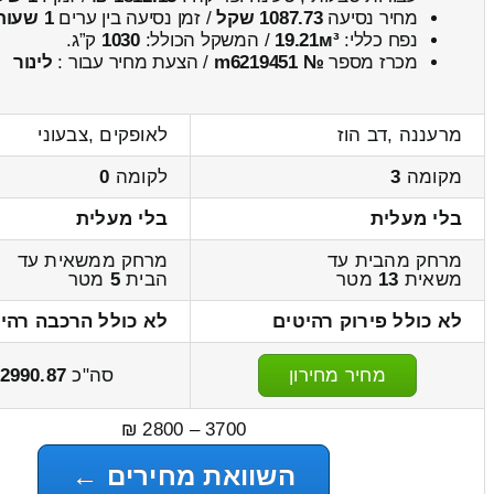
מחיר נסיעה
1087.73 שקל
/ זמן נסיעה בין ערים
1 שעות , 29 דקות
נפח כללי:
19.21м³
/ המשקל הכולל:
1030
ק”ג.
מכרז מספר
№ m6219451
/ הצעת מחיר עבור :
לינור
מרעננה ,דב הוז
לאופקים ,צבעוני
מקומה
3
לקומה
0
בלי מעלית
בלי מעלית
מרחק מהבית עד
מרחק ממשאית עד
משאית
13
מטר
הבית
5
מטר
לא כולל פירוק רהיטים
לא כולל הרכבה רהי
מחיר מחירון
סה"כ
2990.87
3700 – 2800 ₪
השוואת מחירים ←