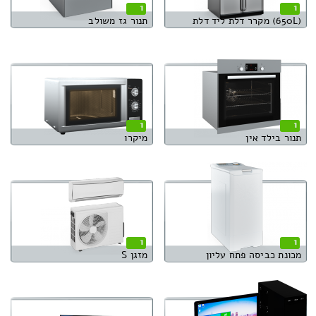
1
1
(650L) מקרר דלת ליד דלת
תנור גז משולב
1
1
תנור בילד אין
מיקרו
1
1
מכונת כביסה פתח עליון
מזגן S